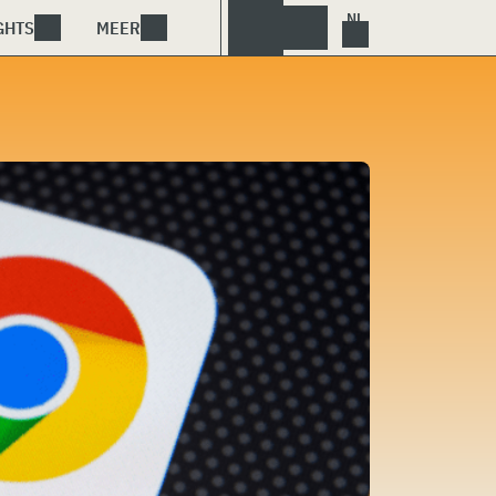
GHTS
MEER