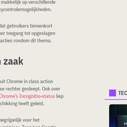
makkelijk op verschillende
acycontrolemogelijkheden.
at gebruikers binnenkort
oor toegang tot opgeslagen
e acties rondom dit thema.
n zaak
uit Chrome in class action
e rechter gesleept. Ook over
TE
Chrome’s Incognitio-status
liep
schikking heeft geleid.
egrijpelijk voor het