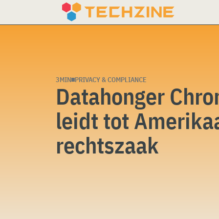
Skip
to
content
3MIN
PRIVACY & COMPLIANCE
Datahonger Chr
leidt tot Amerik
rechtszaak