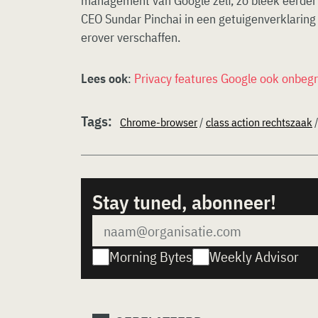
management van Google zelf, zo bleek eerder 
CEO Sundar Pinchai in een getuigenverklaring z
erover verschaffen.
Lees ook
:
Privacy features Google ook onbegri
Tags:
Chrome-browser
/
class action rechtszaak
Stay tuned, abonneer!
Morning Bytes
Weekly Advisor