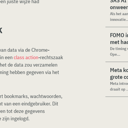
SAS AI
en juiste wijze had
onweer
Als het aa
innovatie..
k
FOMO in
met ha
De timing 
an data via de Chrome-
Ope...
 in een
class action
-rechtszaak
het de data zou verzamelen
Meta k
ming hebben gegeven via het
grote 
Meta intro
draait op .
art bookmarks, wachtwoorden,
t van een eindgebruiker. Dit
ven tot deze gegevens
zijn ingelogd.