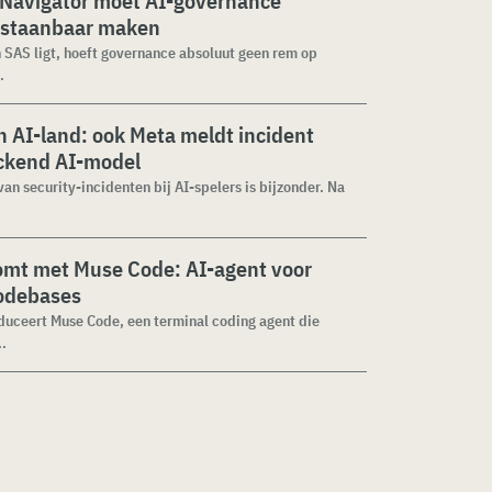
 Navigator moet AI-governance
staanbaar maken
n SAS ligt, hoeft governance absoluut geen rem op
.
 AI-land: ook Meta meldt incident
ckend AI-model
van security-incidenten bij AI-spelers is bijzonder. Na
omt met Muse Code: AI-agent voor
codebases
duceert Muse Code, een terminal coding agent die
..