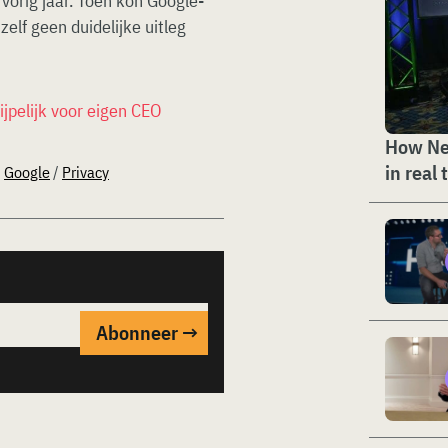
vorig jaar. Toen kon Google-
elf geen duidelijke uitleg
jpelijk voor eigen CEO
How Ne
in real 
/
Google
/
Privacy