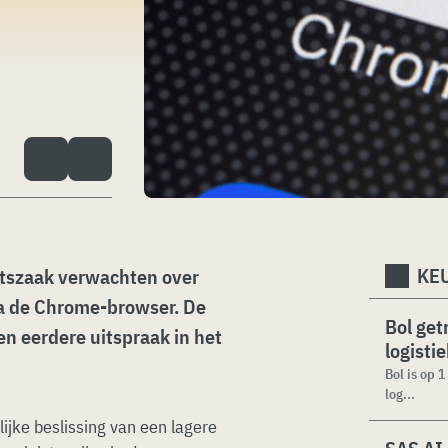
KEU
htszaak verwachten over
a de Chrome-browser. De
Bol get
n eerdere uitspraak in het
logisti
Bol is op 
log...
ijke beslissing van een lagere