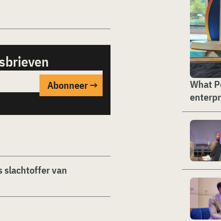
sbrieven
What Pe
enterpr
 slachtoffer van