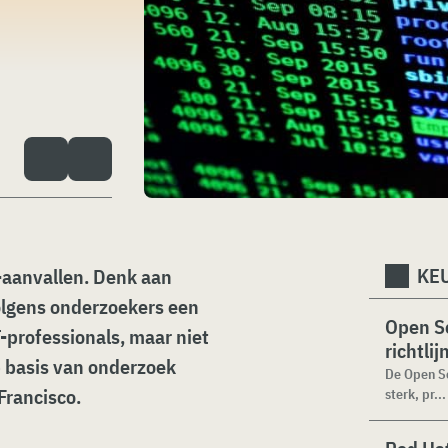
KEU
-aanvallen. Denk aan
olgens onderzoekers een
Open Se
-professionals, maar niet
richtli
p basis van onderzoek
De Open Se
Francisco.
sterk, pr...