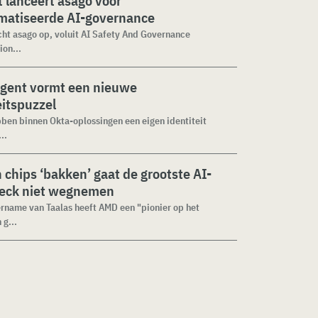
 lanceert asago voor
matiseerde AI-governance
cht asago op, voluit AI Safety And Governance
ion...
agent vormt een nieuwe
eitspuzzel
ben binnen Okta-oplossingen een eigen identiteit
..
n chips ‘bakken’ gaat de grootste AI-
neck niet wegnemen
rname van Taalas heeft AMD een "pionier op het
 g...