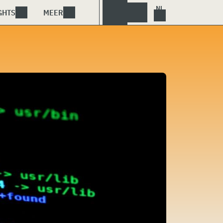
GHTS
MEER