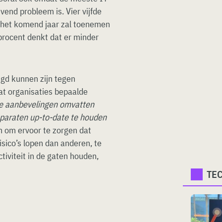
end probleem is. Vier vijfde
n het komend jaar zal toenemen
8 procent denkt dat er minder
igd kunnen zijn tegen
dat organisaties bepaalde
e aanbevelingen omvatten
paraten up-to-date te houden
n om ervoor te zorgen dat
sico’s lopen dan anderen, te
iviteit in de gaten houden,
TE