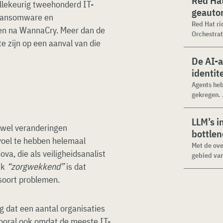
Red Hat
llekeurig tweehonderd IT-
geauto
 ransomware en
Red Hat ri
en na WannaCry. Meer dan de
Orchestrat
te zijn op een aanval van die
De AI-
identit
Agents heb
gekregen. .
LLM’s i
e wel veranderingen
bottle
voel te hebben helemaal
Met de ove
va, die als veiligheidsanalist
gebied van
ijk
“zorgwekkend”
is dat
soort problemen.
g dat een aantal organisaties
ooral ook omdat de meeste IT-