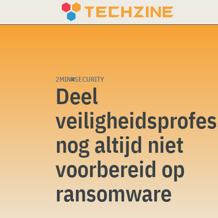
Skip
to
content
2MIN
SECURITY
Deel
veiligheidsprofes
nog altijd niet
voorbereid op
ransomware