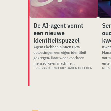
De AI-agent vormt
Ser
een nieuwe
ou
identiteitspuzzel
kw
Agents hebben binnen Okta-
Kwet
oplossingen een eigen identiteit
Mana
gekregen. Daar waar voorheen
vorme
menselijke en machine...
enter
ERIK VAN KLINKEN
2 DAGEN GELEDEN
MELS