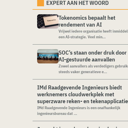
EXPERT AAN HET WOORD
Tokenomics bepaalt het
rendement van AI
Vrijwel iedere organisatie heeft inmiddel
een AI-strategie. Veel min...
SOC’s staan onder druk door
AI-gestuurde aanvallen
Zowel aanvallers als verdedigers gebrui
steeds vaker generatieve e...
IMd Raadgevende Ingenieurs biedt
werknemers cloudwerkplek met
superzware reken- en tekenapplicati
IMd Raadgevende Ingenieurs is een onafhankelijk
ingenieursbureau dat ...