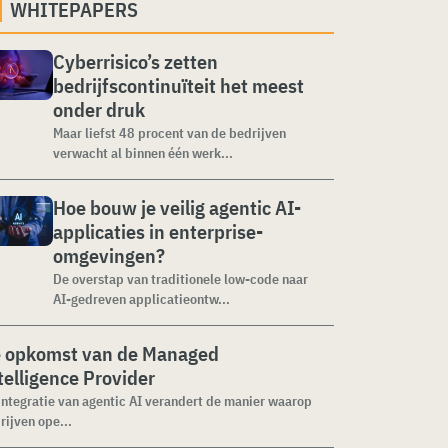
WHITEPAPERS
Cyberrisico’s zetten
bedrijfscontinuïteit het meest
onder druk
Maar liefst 48 procent van de bedrijven
verwacht al binnen één werk...
Hoe bouw je veilig agentic AI-
applicaties in enterprise-
omgevingen?
De overstap van traditionele low-code naar
AI-gedreven applicatieontw...
 opkomst van de Managed
telligence Provider
integratie van agentic AI verandert de manier waarop
rijven ope...