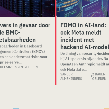
vers in gevaar door
FOMO in AI-land:
de BMC-
ook Meta meldt
etsbaarheden
incident met
hackend AI-mode
sbaarheden in Baseboard
gement Controllers (BMC's)
De timing van security-incide
n een onderschat risico voor
bij AI-spelers is bijzonder. Na
prise-serve...
OpenAI en Anthropic meldt n
 DEES
2 DAGEN GELEDEN
ook Meta dat e...
SANDER
2 DAGEN
ALMEKINDERS
GELEDEN