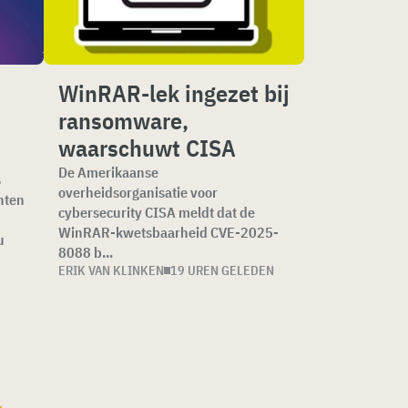
WinRAR-lek ingezet bij
ransomware,
waarschuwt CISA
l
De Amerikaanse
overheidsorganisatie voor
nten
cybersecurity CISA meldt dat de
WinRAR-kwetsbaarheid CVE-2025-
u
8088 b...
ERIK VAN KLINKEN
19 UREN GELEDEN