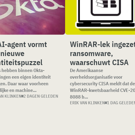
AI-agent vormt
WinRAR-lek ingezet
 nieuwe
ransomware,
titeitspuzzel
waarschuwt CISA
 hebben binnen Okta-
De Amerikaanse
ingen een eigen identiteit
overheidsorganisatie voor
en. Daar waar voorheen
cybersecurity CISA meldt dat d
ijke en machine...
WinRAR-kwetsbaarheid CVE-2
AN KLINKEN
2 DAGEN GELEDEN
8088 b...
ERIK VAN KLINKEN
1 DAG GELEDE