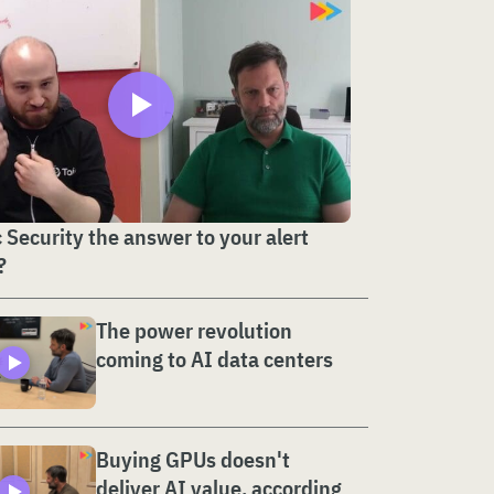
c Security the answer to your alert
?
The power revolution
coming to AI data centers
Buying GPUs doesn't
deliver AI value, according