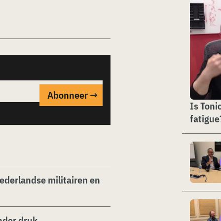
Is Toni
fatigue
derlandse militairen en
nder druk