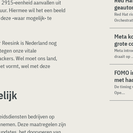
Red Hat
 2915-eenheid aanvallen uit
geauto
uur. Hiermee wil het een beeld
Red Hat ri
 deze -waar mogelijk- te
Orchestrat
Meta k
r Reesink is Nederland nog
grote 
tegen onze vitale
Meta intro
draait op .
hackers. Wel moet ons land,
et vormt, wel met deze
FOMO in
met ha
De timing 
lijk
Ope...
eidsdiensten bedrijven op
e nemen. Deze maatregelen zijn
y-updates, het doorvoeren van