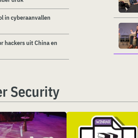
ol in cyberaanvallen
r hackers uit China en
r Security