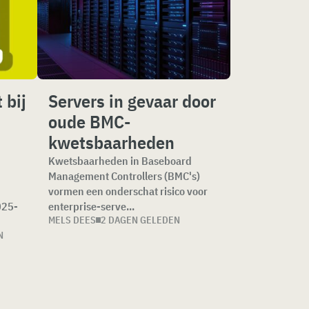
 bij
Servers in gevaar door
oude BMC-
kwetsbaarheden
Kwetsbaarheden in Baseboard
Management Controllers (BMC's)
e
vormen een onderschat risico voor
025-
enterprise-serve...
MELS DEES
2 DAGEN GELEDEN
N