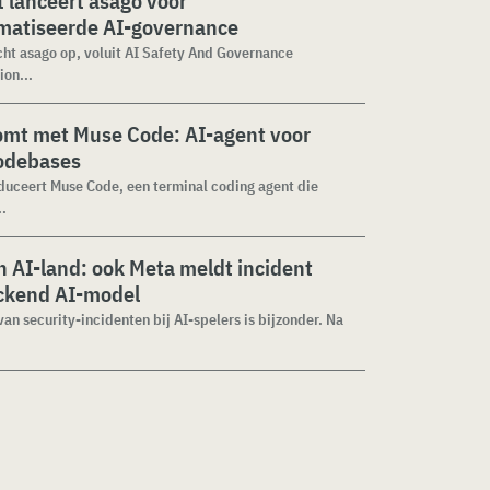
 lanceert asago voor
matiseerde AI-governance
cht asago op, voluit AI Safety And Governance
ion...
omt met Muse Code: AI-agent voor
codebases
duceert Muse Code, een terminal coding agent die
..
 AI-land: ook Meta meldt incident
ckend AI-model
van security-incidenten bij AI-spelers is bijzonder. Na