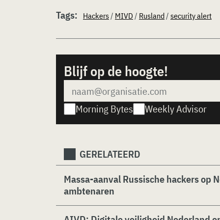
Tags:
Hackers
/
MIVD
/
Rusland
/
security alert
Blijf op de hoogte!
Morning Bytes
Weekly Advisor
GERELATEERD
Massa-aanval Russische hackers op Ne
ambtenaren
AIVD: Digitale veiligheid Nederland o