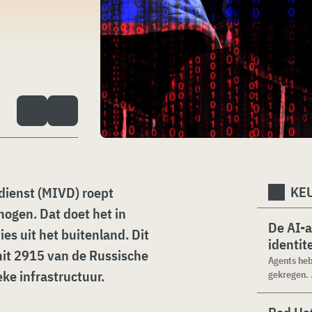
KEU
sdienst (MIVD) roept
hogen. Dat doet het in
De AI-
s uit het buitenland. Dit
identit
it 2915 van de Russische
Agents heb
eke infrastructuur.
gekregen. .