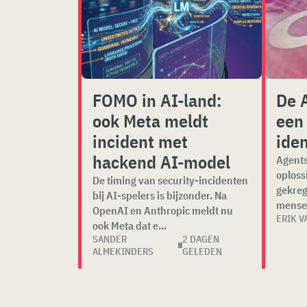
FOMO in AI-land:
De 
ook Meta meldt
een
incident met
iden
hackend AI-model
Agents
oploss
De timing van security-incidenten
gekreg
bij AI-spelers is bijzonder. Na
mensel
OpenAI en Anthropic meldt nu
ERIK V
ook Meta dat e...
SANDER
2 DAGEN
ALMEKINDERS
GELEDEN