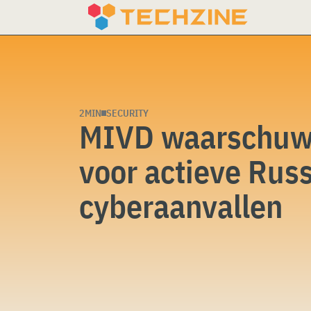
Skip
to
content
2MIN
SECURITY
MIVD waarschuw
voor actieve Rus
cyberaanvallen