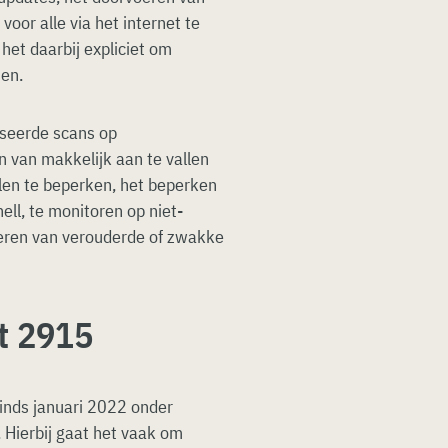
oor alle via het internet te
het daarbij expliciet om
men.
seerde scans op
n van makkelijk aan te vallen
len te beperken, het beperken
ll, te monitoren op niet-
ceren van verouderde of zwakke
t 2915
inds januari 2022 onder
Hierbij gaat het vaak om