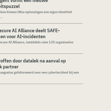
agent vormt een nieuwe
eitspuzzel
ben binnen Okta-oplossingen een eigen identiteit
..
cure AI Alliance deelt SAFE-
jnen voor AI-incidenten
cure AI Alliance, inmiddels ruim 120 organisaties
roffen door datalek na aanval op
ek partner
1 augustus geïnformeerd over een cyberincident bij een