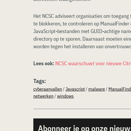
Het NCSC adviseert organisaties om toegan
te blokkeren, te controleren op ManualFinder 
JavaScript-bestanden met GUID-achtige nam
directory op te sporen. Daarnaast moeten e
worden tegen het installeren van onvertrouwd
Lees ook:
NCSC waarschuwt voor nieuwe Cit
Tags:
cyberaanvallen
/
Javascript
/
malware
/
ManualFind
netwerken
/
windows
Abonneer je op onze nieuw