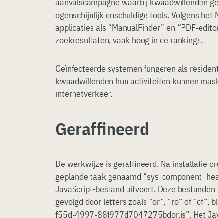
aanvalscampagne waarbij kwaadwillenden ge
ogenschijnlijk onschuldige tools. Volgens het
applicaties als “ManualFinder” en “PDF-editor
zoekresultaten, vaak hoog in de rankings.
Geïnfecteerde systemen fungeren als resident
kwaadwillenden hun activiteiten kunnen mask
internetverkeer.
Geraffineerd
De werkwijze is geraffineerd. Na installatie 
geplande taak genaamd “sys_component_healt
JavaScript-bestand uitvoert. Deze bestande
gevolgd door letters zoals “or”, “ro” of “of”
f55d-4997-88f977d7047275bdor.js”. Het Jav