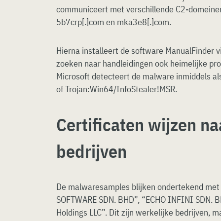
communiceert met verschillende C2-domeinen
5b7crp[.]com en mka3e8[.]com.
Hierna installeert de software ManualFinder v
zoeken naar handleidingen ook heimelijke prox
Microsoft detecteert de malware inmiddels a
of Trojan:Win64/InfoStealer!MSR.
Certificaten wijzen na
bedrijven
De malwaresamples blijken ondertekend met 
SOFTWARE SDN. BHD”, “ECHO INFINI SDN. B
Holdings LLC”. Dit zijn werkelijke bedrijven, 