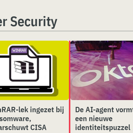
r Security
RAR-lek ingezet bij
De AI-agent vorm
nsomware,
een nieuwe
arschuwt CISA
identiteitspuzzel