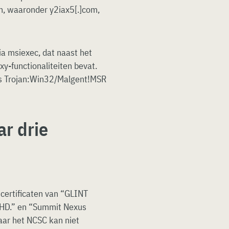
, waaronder y2iax5[.]com,
ia msiexec, dat naast het
y-functionaliteiten bevat.
ls Trojan:Win32/Malgent!MSR
ar drie
certificaten van “GLINT
HD.” en “Summit Nexus
maar het NCSC kan niet