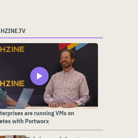
CHZINE.TV
erprises are running VMs on
etes with Portworx