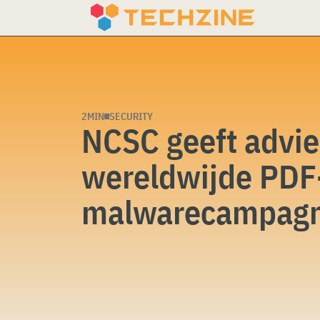
Skip
to
content
2MIN
SECURITY
NCSC geeft advie
wereldwijde PDF
malwarecampag