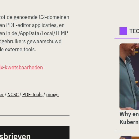
g tot de genoemde C2-domeinen
en PDF-editor applicaties, en
TE
en in de /AppData/Local/TEMP
indgebruikers gewaarschuwd
e externe tools.
rix-kwetsbaarheden
er
/
NCSC
/
PDF-tools
/
proxy-
Why ent
Kubern
sbrieven