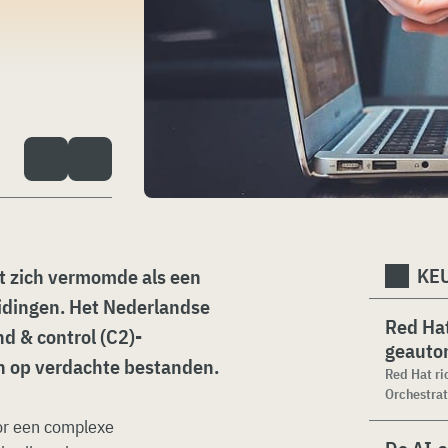
KEU
 zich vermomde als een
idingen. Het Nederlandse
Red Hat
 & control (C2)-
geauto
n op verdachte bestanden.
Red Hat ri
Orchestrat
or een complexe