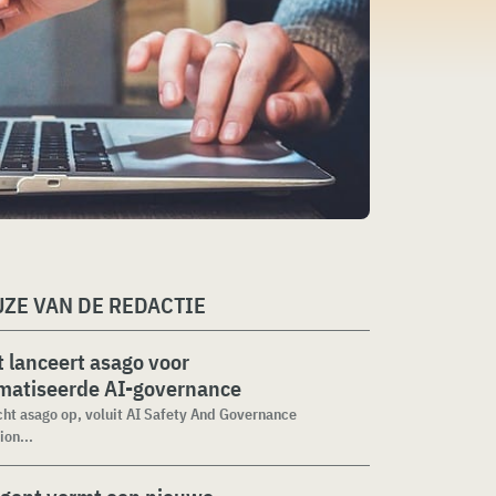
ZE VAN DE REDACTIE
 lanceert asago voor
matiseerde AI-governance
cht asago op, voluit AI Safety And Governance
ion...