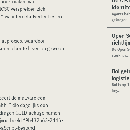
De AI-
bruik maken van
identit
 NCSC verspreiden zich
Agents heb
” via internetadvertenties en
gekregen. .
Open Se
ial proxies, waardoor
richtli
eren door te lijken op gewoon
De Open Se
sterk, pr...
Bol get
logisti
Bol is op 
log...
creëert de malware een
h_” die dagelijks een
n dragen GUID-achtige namen
, bijvoorbeeld “9b432b63-2446-
aScript-bestand