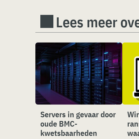
Lees meer ove
Servers in gevaar door
Win
oude BMC-
ra
kwetsbaarheden
wa