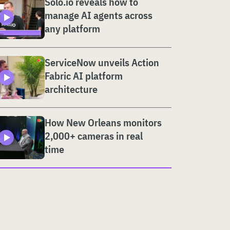
Solo.io reveals how to
manage AI agents across
any platform
ServiceNow unveils Action
Fabric AI platform
architecture
How New Orleans monitors
2,000+ cameras in real
time