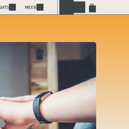
GHTS
MEER