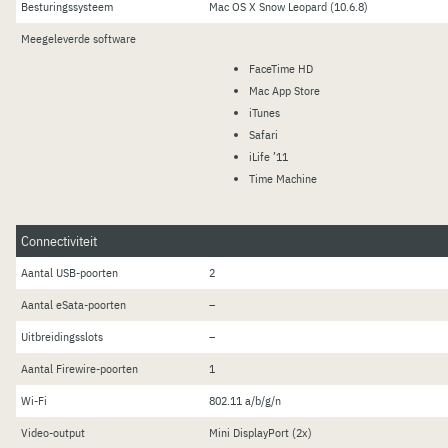
Besturingssysteem
Mac OS X Snow Leopard (10.6.8)
Meegeleverde software
FaceTime HD
Mac App Store
iTunes
Safari
iLife ’11
Time Machine
Connectiviteit
Aantal USB-poorten
2
Aantal eSata-poorten
–
Uitbreidingsslots
–
Aantal Firewire-poorten
1
Wi-Fi
802.11 a/b/g/n
Video-output
Mini DisplayPort (2x)