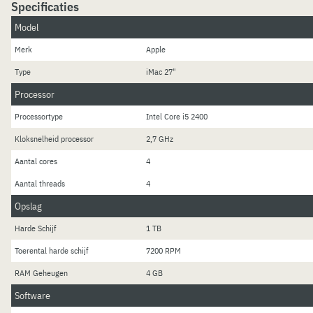
Specificaties
Model
Merk
Apple
Type
iMac 27"
Processor
Processortype
Intel Core i5 2400
Kloksnelheid processor
2,7 GHz
Aantal cores
4
Aantal threads
4
Opslag
Harde Schijf
1 TB
Toerental harde schijf
7200 RPM
RAM Geheugen
4 GB
Software