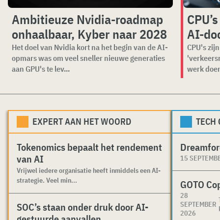
Ambitieuze Nvidia-roadmap
CPU’s
onhaalbaar, Kyber naar 2028
AI-do
Het doel van Nvidia kort na het begin van de AI-
CPU's zijn
opmars was om veel sneller nieuwe generaties
'verkeers
aan GPU's te lev...
werk doen 
EXPERT AAN HET WOORD
TECH
Tokenomics bepaalt het rendement
Dreamfor
van AI
15 SEPTEMB
Vrijwel iedere organisatie heeft inmiddels een AI-
strategie. Veel min...
GOTO Co
28
SEPTEMBER
SOC’s staan onder druk door AI-
2026
gestuurde aanvallen