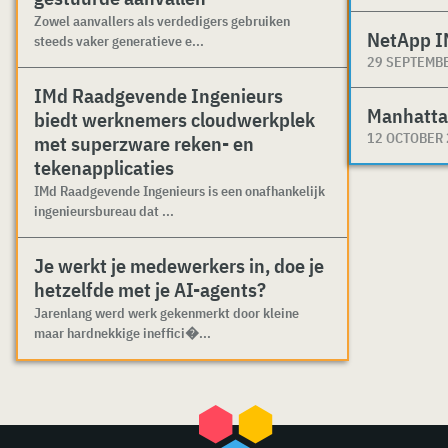
Zowel aanvallers als verdedigers gebruiken
NetApp I
steeds vaker generatieve e...
29 SEPTEMB
IMd Raadgevende Ingenieurs
Manhatta
biedt werknemers cloudwerkplek
12 OCTOBER
met superzware reken- en
tekenapplicaties
IMd Raadgevende Ingenieurs is een onafhankelijk
ingenieursbureau dat ...
Je werkt je medewerkers in, doe je
hetzelfde met je AI-agents?
Jarenlang werd werk gekenmerkt door kleine
maar hardnekkige ineffici�...