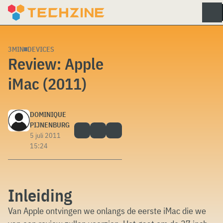
Skip
to
content
3MIN
DEVICES
Review: Apple
iMac (2011)
DOMINIQUE
PIJNENBURG
5 juli 2011
15:24
Inleiding
Van Apple ontvingen we onlangs de eerste iMac die we