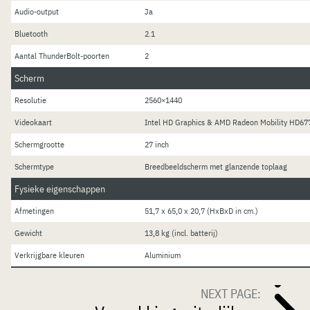
Audio-output
Ja
Bluetooth
2.1
Aantal ThunderBolt-poorten
2
Scherm
Resolutie
2560×1440
Videokaart
Intel HD Graphics & AMD Radeon Mobility HD6
Schermgrootte
27 inch
Schermtype
Breedbeeldscherm met glanzende toplaag
Fysieke eigenschappen
Afmetingen
51,7 x 65,0 x 20,7 (HxBxD in cm.)
Gewicht
13,8 kg (incl. batterij)
Verkrijgbare kleuren
Aluminium
NEXT PAGE: