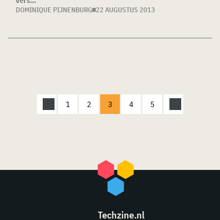
vers...
DOMINIQUE PIJNENBURG
22 AUGUSTUS 2013
1
2
3
4
5
Techzine.nl