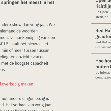
Open Se
r springen het meest in het
richtli
De Open Se
sterk, pr...
andere show dan vorig jaar. We
Red Hat
l niemand de woorden
geauto
emen. De aankondiging van een
Red Hat ri
50TB, haalt het nieuws niet
Orchestrat
 min of meer tussen tussen
eling ten opzichte van de
Hoe hou
t met de hoogste capaciteit
buiten
was.
De interac
complexer.
ief overbodig maken
 met andere dingen bezig is
end. Het verhaal van vorig jaar