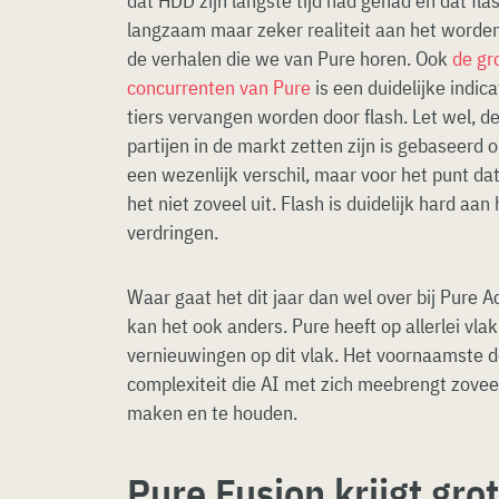
dat HDD zijn langste tijd had gehad en dat flas
langzaam maar zeker realiteit aan het worden. 
de verhalen die we van Pure horen. Ook
de gr
concurrenten van Pure
is een duidelijke indi
tiers vervangen worden door flash. Let wel, d
partijen in de markt zetten zijn is gebaseerd o
een wezenlijk verschil, maar voor het punt d
het niet zoveel uit. Flash is duidelijk hard aa
verdringen.
Waar gaat het dit jaar dan wel over bij Pure A
kan het ook anders. Pure heeft op allerlei vl
vernieuwingen op dit vlak. Het voornaamste do
complexiteit die AI met zich meebrengt zovee
maken en te houden.
Pure Fusion krijgt gro