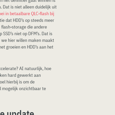
h het definitief gaat winnen is
Dat is niet alleen duidelijk uit
oei in betaalbare QLC-flash bij
catie dat HDD’s op steeds meer
e flash-storage die andere
p SSD’s niet op DFM’s. Dat is
at we hier willen maken maakt
n het groeien en HDD’s aan het
ccelerate? AI natuurlijk, hoe
akken hard gewerkt aan
el hierbij is om de
l mogelijk onzichtbaar te
te update