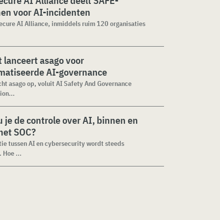
cure AI Alliance deelt SAFE-
jnen voor AI-incidenten
cure AI Alliance, inmiddels ruim 120 organisaties
 lanceert asago voor
matiseerde AI-governance
cht asago op, voluit AI Safety And Governance
ion...
 je de controle over AI, binnen en
 het SOC?
tie tussen AI en cybersecurity wordt steeds
 Hoe ...