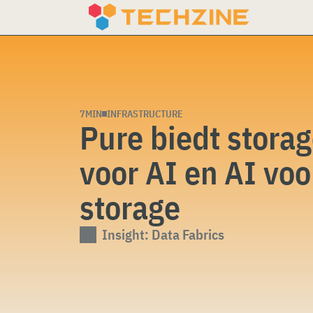
Skip
to
content
7MIN
INFRASTRUCTURE
Pure biedt stora
voor AI en AI voo
storage
Insight: Data Fabrics