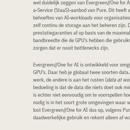
wel duidelijk zeggen van Evergreen//One for A
a-Service (StaaS)-aanbod van Pure. Dit heeft 
behoeftes van AI-workloads voor organisaties 
zelf continu de storage aan het beheren zijn. 
prestatiegaranties af op basis van de maximal
bandbreedte die de GPU’s hebben die gebruik
zorgen dat er nooit bottlenecks zijn.
Evergreen//One for AI is ontwikkeld voor omg
GPU’s. Daar heb je globaal twee soorten data.
werk, de andere is aan het rusten (
data at wo
bedoeling is dat de data die niets doet ook mi
is echter niet eenvoudig om te voorspellen ho
nodig is in het soort grote omgevingen waar w
lost Evergreen//One for AI dus op, volgens Pur
daadwerkelijke gebruik en rekent alleen af wat