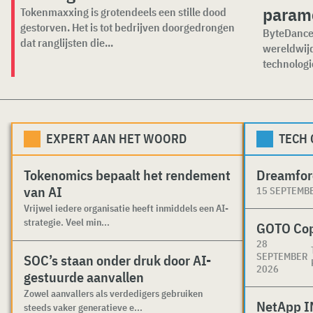
param
Tokenmaxxing is grotendeels een stille dood
gestorven. Het is tot bedrijven doorgedrongen
ByteDance 
dat ranglijsten die...
wereldwijd
technologi
EXPERT AAN HET WOORD
TECH
Tokenomics bepaalt het rendement
Dreamfor
van AI
15 SEPTEMB
Vrijwel iedere organisatie heeft inmiddels een AI-
strategie. Veel min...
GOTO Co
28
SEPTEMBER
SOC’s staan onder druk door AI-
2026
gestuurde aanvallen
Zowel aanvallers als verdedigers gebruiken
NetApp I
steeds vaker generatieve e...