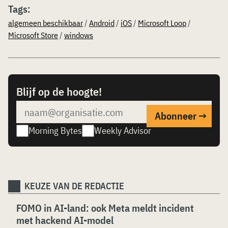
Tags:
algemeen beschikbaar
/
Android
/
iOS
/
Microsoft Loop
/
Microsoft Store
/
windows
Blijf op de hoogte!
Morning Bytes
Weekly Advisor
KEUZE VAN DE REDACTIE
FOMO in AI-land: ook Meta meldt incident
met hackend AI-model