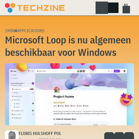
Skip
to
content
2MIN
APPLICATIONS
Microsoft Loop is nu algemeen
beschikbaar voor Windows
FLORIS HULSHOFF POL