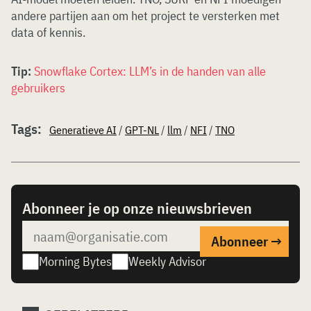
andere partijen aan om het project te versterken met
data of kennis.
Tip:
Snowflake Cortex: LLM’s in de handen van alle
gebruikers
Tags:
Generatieve AI
/
GPT-NL
/
llm
/
NFI
/
TNO
Abonneer je op onze nieuwsbrieven
Morning Bytes
Weekly Advisor