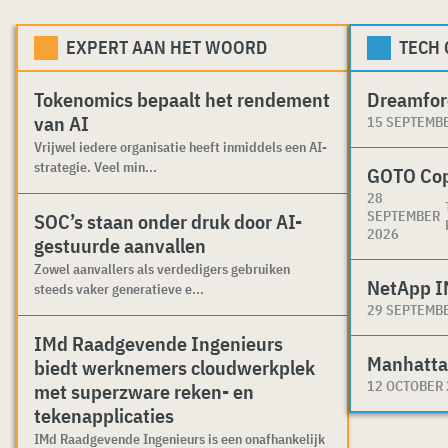
EXPERT AAN HET WOORD
TECH
Tokenomics bepaalt het rendement
Dreamfor
van AI
15 SEPTEMB
Vrijwel iedere organisatie heeft inmiddels een AI-
strategie. Veel min...
GOTO Co
28
SEPTEMBER
SOC’s staan onder druk door AI-
2026
gestuurde aanvallen
Zowel aanvallers als verdedigers gebruiken
NetApp I
steeds vaker generatieve e...
29 SEPTEMB
IMd Raadgevende Ingenieurs
Manhatta
biedt werknemers cloudwerkplek
12 OCTOBER
met superzware reken- en
tekenapplicaties
IMd Raadgevende Ingenieurs is een onafhankelijk