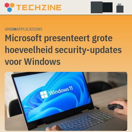
Skip
to
content
4MIN
APPLICATIONS
Microsoft presenteert grote
hoeveelheid security-updates
voor Windows