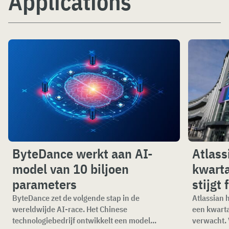
Applications
ByteDance werkt aan AI-
Atlass
model van 10 biljoen
kwarta
parameters
stijgt 
ByteDance zet de volgende stap in de
Atlassian 
wereldwijde AI-race. Het Chinese
een kwartaa
technologiebedrijf ontwikkelt een model...
verwacht. V