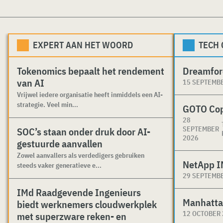
EXPERT AAN HET WOORD
TECH
Tokenomics bepaalt het rendement
Dreamfor
van AI
15 SEPTEMB
Vrijwel iedere organisatie heeft inmiddels een AI-
strategie. Veel min...
GOTO Co
28
SEPTEMBER
SOC’s staan onder druk door AI-
2026
gestuurde aanvallen
Zowel aanvallers als verdedigers gebruiken
NetApp I
steeds vaker generatieve e...
29 SEPTEMB
IMd Raadgevende Ingenieurs
Manhatta
biedt werknemers cloudwerkplek
12 OCTOBER
met superzware reken- en