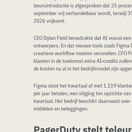
beursintroductie is afgesproken dat 25 procen
september vrij verhandelbaar wordt, terwijl 3
2026 vrijkomt.
CEO Dylan Field benadrukte dat AI vooral een 
ontwerpers. En dat nieuwe tools zoals Figma
creatieve workflow moeten versnellen. CFO P
klanten in de toekomst extra AI-credits zull
de kosten nu al in het bedrijfsmodel zijn opg
Figma sloot het kwartaal af met 1.119 klante
per jaar betalen, een stijging ten opzichte va
kwartaal. Het bedrijf beschikt daarnaast over 1
middelen en beleggingen.
PagerDuty stelt teleu