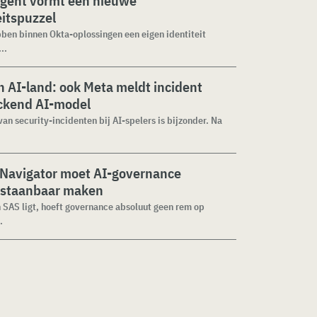
agent vormt een nieuwe
eitspuzzel
ben binnen Okta-oplossingen een eigen identiteit
..
 AI-land: ook Meta meldt incident
ckend AI-model
van security-incidenten bij AI-spelers is bijzonder. Na
 Navigator moet AI-governance
staanbaar maken
n SAS ligt, hoeft governance absoluut geen rem op
.