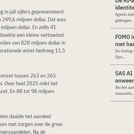
De AI-
identit
 in juli cijfers gepresenteerd.
Agents heb
249,6 miljoen dollar. Dat was
gekregen. .
iljoen dollar. En zelfs 41
f boekte een kleine nettowinst
FOMO in
rlies van 828 miljoen dollar in
met ha
perationele winst bedroeg 11,5
De timing 
Ope...
SAS AI
 omzet tussen 263 en 265
onweer
ei. Over heel 2025 mikt het
Als het aa
mzet. En 88 tot 98 miljoen
innovatie..
hten daalde het aandeel
ken met zorgen over de groei
emersaandelen. Na de