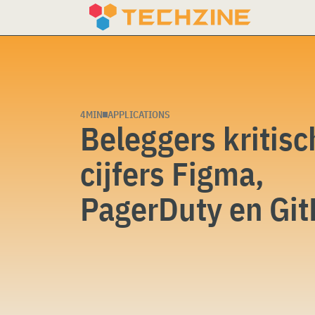
Skip
to
content
4MIN
APPLICATIONS
Beleggers kritisc
cijfers Figma,
PagerDuty en Git