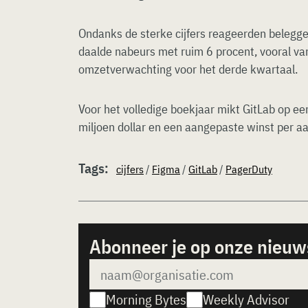
Ondanks de sterke cijfers reageerden belegg
daalde nabeurs met ruim 6 procent, vooral v
omzetverwachting voor het derde kwartaal.
Voor het volledige boekjaar mikt GitLab op e
miljoen dollar en een aangepaste winst per aa
Tags:
cijfers
/
Figma
/
GitLab
/
PagerDuty
Abonneer je op onze nieuw
Morning Bytes
Weekly Advisor