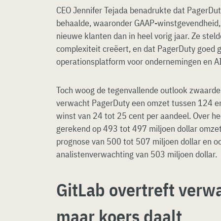
CEO Jennifer Tejada benadrukte dat PagerDuty
behaalde, waaronder GAAP-winstgevendheid, 
nieuwe klanten dan in heel vorig jaar. Ze stel
complexiteit creëert, en dat PagerDuty goed g
operationsplatform voor ondernemingen en AI-
Toch woog de tegenvallende outlook zwaarder
verwacht PagerDuty een omzet tussen 124 en 
winst van 24 tot 25 cent per aandeel. Over he
gerekend op 493 tot 497 miljoen dollar omzet
prognose van 500 tot 507 miljoen dollar en o
analistenverwachting van 503 miljoen dollar.
GitLab overtreft verw
maar koers daalt