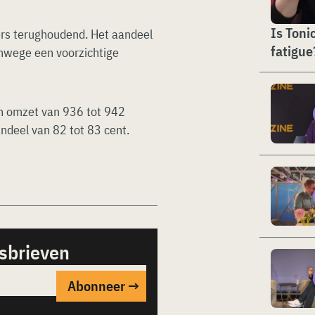
Is Toni
ers terughoudend. Het aandeel
fatigue
anwege een voorzichtige
en omzet van 936 tot 942
ndeel van 82 tot 83 cent.
sbrieven