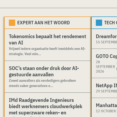
EXPERT AAN HET WOORD
TECH
Tokenomics bepaalt het rendement
Dreamfor
van AI
15 SEPTEMB
Vrijwel iedere organisatie heeft inmiddels een AI-
strategie. Veel min...
GOTO Co
28
SEPTEMBER
SOC’s staan onder druk door AI-
2026
gestuurde aanvallen
Zowel aanvallers als verdedigers gebruiken
NetApp I
steeds vaker generatieve e...
29 SEPTEMB
IMd Raadgevende Ingenieurs
Manhatta
biedt werknemers cloudwerkplek
12 OCTOBER
met superzware reken- en