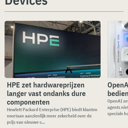
HPE zet hardwareprijzen
OpenAI
langer vast ondanks dure
bedien
componenten
OpenAI zet
agents nie
Hewlett Packard Enterprise (HPE) biedt klanten
speciale ha
voortaan aanzienlijk meer zekerheid over de
prijs van nieuwe s...