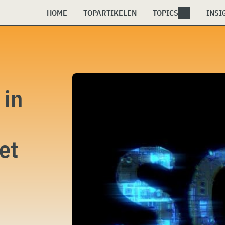
HOME
TOPARTIKELEN
TOPICS
INSI
 in
et