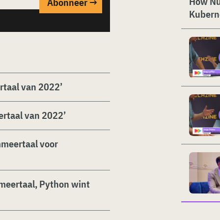
How Nut
Kubern
rtaal van 2022’
rtaal van 2022’
mmeertaal voor
mmeertaal, Python wint