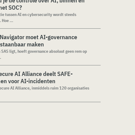
 je de controle over AI, binnen en
 het SOC?
tie tussen AI en cybersecurity wordt steeds
 Hoe ...
 Navigator moet AI-governance
staanbaar maken
n SAS ligt, hoeft governance absoluut geen rem op
.
cure AI Alliance deelt SAFE-
jnen voor AI-incidenten
cure AI Alliance, inmiddels ruim 120 organisaties