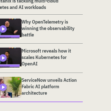
anix is tackling multi-cloud
etes and AI workloads
Why OpenTelemetry is
winning the observability
battle
Microsoft reveals how it
scales Kubernetes for
OpenAI
ServiceNow unveils Action
Fabric AI platform
architecture