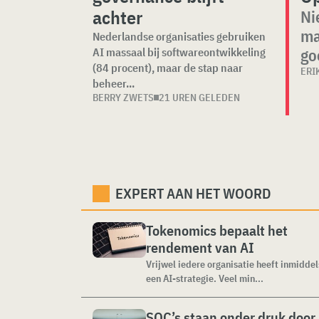
achter
Ni
ma
Nederlandse organisaties gebruiken
go
AI massaal bij softwareontwikkeling
(84 procent), maar de stap naar
ERI
beheer...
BERRY ZWETS
21 UREN GELEDEN
EXPERT AAN HET WOORD
Tokenomics bepaalt het
rendement van AI
Vrijwel iedere organisatie heeft inmiddel
een AI-strategie. Veel min...
SOC’s staan onder druk door