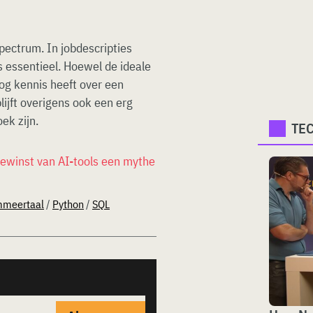
pectrum. In jobdescripties
s essentieel. Hoewel de ideale
og kennis heeft over een
ijft overigens ook een erg
ek zijn.
TE
iewinst van AI-tools een mythe
mmeertaal
/
Python
/
SQL