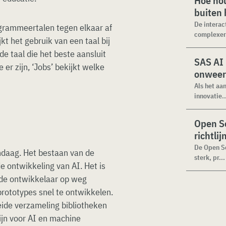
Hoe hou
buiten
De interac
ogrammeertalen tegen elkaar af
complexer.
kt het gebruik van een taal bij
de taal die het beste aansluit
SAS AI
er zijn, ‘Jobs’ bekijkt welke
onweer
Als het aa
innovatie..
Open Se
richtli
De Open Se
andaag. Het bestaan van de
sterk, pr...
e ontwikkeling van AI. Het is
nde ontwikkelaar op weg
rototypes snel te ontwikkelen.
ide verzameling bibliotheken
ijn voor AI en machine