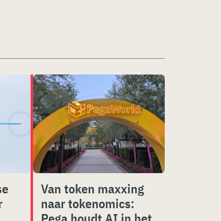
se
Van token maxxing
r
naar tokenomics:
Pega houdt AI in het