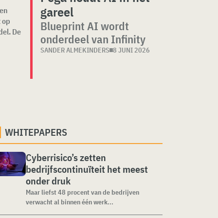
gareel
een
t op
Blueprint AI wordt
el. De
onderdeel van Infinity
SANDER ALMEKINDERS
8 JUNI 2026
WHITEPAPERS
Cyberrisico’s zetten
bedrijfscontinuïteit het meest
onder druk
Maar liefst 48 procent van de bedrijven
verwacht al binnen één werk...