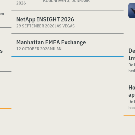
KØBENHAVN S, DENMARK
2026
ken
NetApp INSIGHT 2026
29 SEPTEMBER 2026
LAS VEGAS
Manhattan EMEA Exchange
12 OCTOBER 2026
MILAN
es
De
In
De 
bed
Ho
ap
De 
hoo