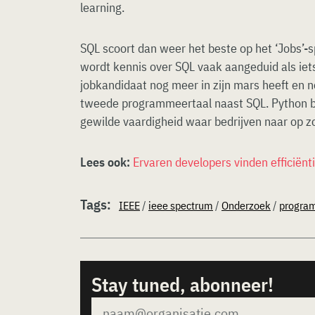
learning.
SQL scoort dan weer het beste op het ‘Jobs’-s
wordt kennis over SQL vaak aangeduid als iet
jobkandidaat nog meer in zijn mars heeft en n
tweede programmeertaal naast SQL. Python bl
gewilde vaardigheid waar bedrijven naar op zo
Lees ook:
Ervaren developers vinden efficiënt
Tags:
IEEE
/
ieee spectrum
/
Onderzoek
/
progra
Stay tuned, abonneer!