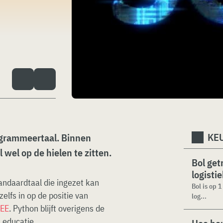
KEU
rogrammeertaal. Binnen
wel op de hielen te zitten.
Bol get
logisti
tandaardtaal die ingezet kan
Bol is op 
elfs in op de positie van
log...
EEE
. Python blijft overigens de
n educatie.