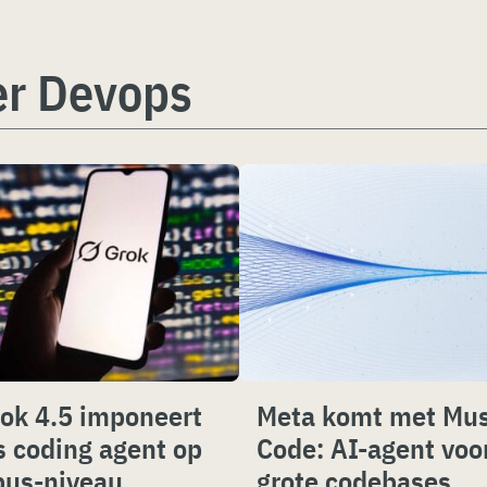
er Devops
ok 4.5 imponeert
Meta komt met Mu
s coding agent op
Code: AI-agent voo
us-niveau
grote codebases