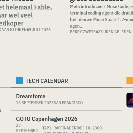
et helemaal Fable,
Meta introduceert Muse Code, 
terminal coding agent die draai
ar wel veel
het nieuwe Muse Spark 1.2-mod
edkoper
agen...
K VAN KLINKEN
9 JULI 2026
BERRY ZWETS
23 UREN GELEDEN
TECH CALENDAR
Dreamforce
15 SEPTEMBER 2026
SAN FRANCISCO
s
GOTO Copenhagen 2026
28
TAP1, RAFFINADERIVEJ 10, 2300
SEPTEMBER