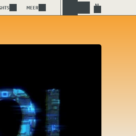
GHTS
MEER