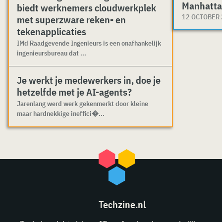
Manhatta
biedt werknemers cloudwerkplek
12 OCTOBER
met superzware reken- en
tekenapplicaties
IMd Raadgevende Ingenieurs is een onafhankelijk
ingenieursbureau dat ...
Je werkt je medewerkers in, doe je
hetzelfde met je AI-agents?
Jarenlang werd werk gekenmerkt door kleine
maar hardnekkige ineffici�...
Techzine.nl