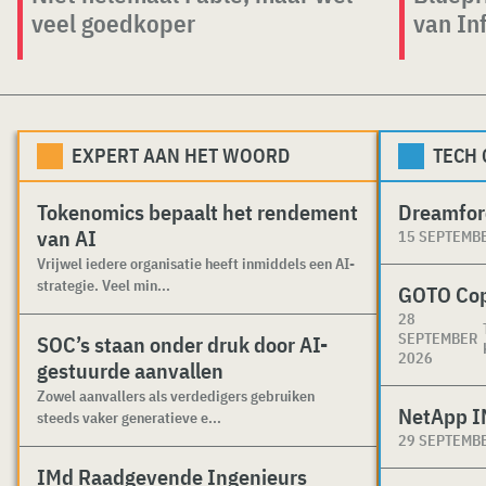
veel goedkoper
van Inf
EXPERT AAN HET WOORD
TECH
Tokenomics bepaalt het rendement
Dreamfor
van AI
15 SEPTEMB
Vrijwel iedere organisatie heeft inmiddels een AI-
strategie. Veel min...
GOTO Co
28
SEPTEMBER
SOC’s staan onder druk door AI-
2026
gestuurde aanvallen
Zowel aanvallers als verdedigers gebruiken
NetApp I
steeds vaker generatieve e...
29 SEPTEMB
IMd Raadgevende Ingenieurs