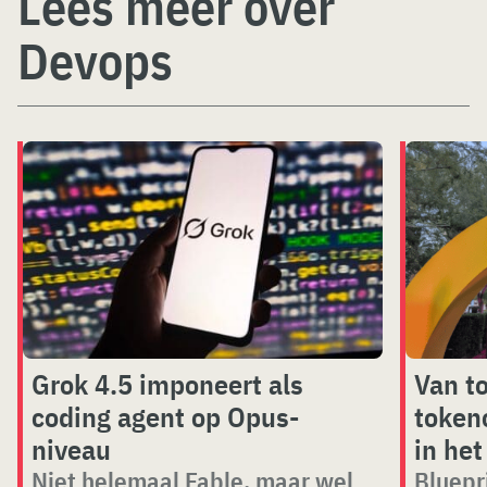
Lees meer over
Devops
Grok 4.5 imponeert als
Van t
coding agent op Opus-
token
niveau
in het
Niet helemaal Fable, maar wel
Bluepr