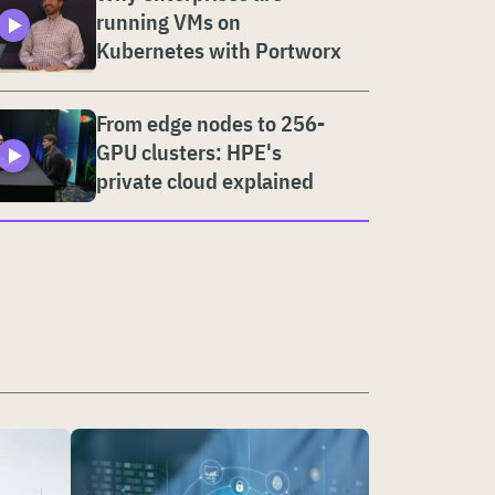
running VMs on
Kubernetes with Portworx
From edge nodes to 256-
GPU clusters: HPE's
private cloud explained