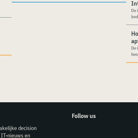
In
De 
bed
Ho
ap
De 
hoo
Follow us
akelijke decision
e IT-nieuws en