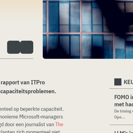
KEU
 rapport van ITPro
t capaciteitsproblemen.
FOMO in
met ha
teel op beperkte capaciteit.
De timing 
nonieme Microsoft-managers
Ope...
d door een journalist van
The
 klanten zich momenteel niet