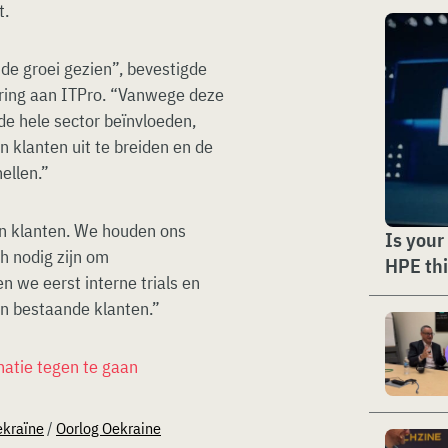
t.
e groei gezien”, bevestigde
aring aan ITPro. “Vanwege deze
e hele sector beïnvloeden,
 klanten uit te breiden en de
ellen.”
 van klanten. We houden ons
Is your
ch nodig zijn om
HPE thi
n we eerst interne trials en
n bestaande klanten.”
natie tegen te gaan
kraïne
/
Oorlog Oekraine