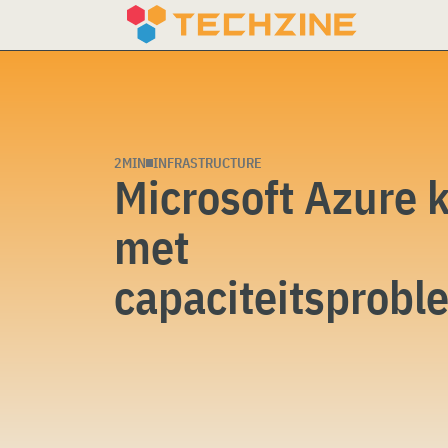
Skip
to
content
2MIN
INFRASTRUCTURE
Microsoft Azure 
met
capaciteitsprobl