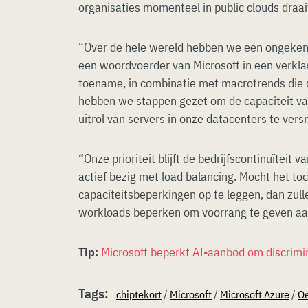
organisaties momenteel in public clouds draai
“Over de hele wereld hebben we een ongekend
een woordvoerder van Microsoft in een verkl
toename, in combinatie met macrotrends die d
hebben we stappen gezet om de capaciteit van
uitrol van servers in onze datacenters te versn
“Onze prioriteit blijft de bedrijfscontinuïteit
actief bezig met load balancing. Mocht het to
capaciteitsbeperkingen op te leggen, dan zulle
workloads beperken om voorrang te geven aa
Tip:
Microsoft beperkt AI-aanbod om discrimi
Tags:
chiptekort
/
Microsoft
/
Microsoft Azure
/
Oe