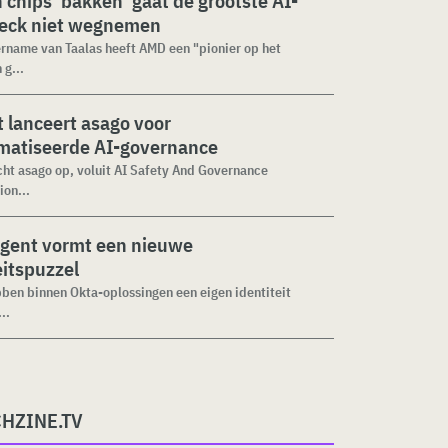
n chips ‘bakken’ gaat de grootste AI-
neck niet wegnemen
rname van Taalas heeft AMD een "pionier op het
 g...
 lanceert asago voor
matiseerde AI-governance
cht asago op, voluit AI Safety And Governance
ion...
agent vormt een nieuwe
eitspuzzel
ben binnen Okta-oplossingen een eigen identiteit
..
CHZINE.TV