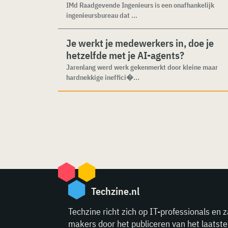
IMd Raadgevende Ingenieurs is een onafhankelijk
ingenieursbureau dat ...
Je werkt je medewerkers in, doe je
hetzelfde met je AI-agents?
Jarenlang werd werk gekenmerkt door kleine maar
hardnekkige ineffici�...
Techzine.nl
Techzine richt zich op IT-professionals en z
makers door het publiceren van het laatst