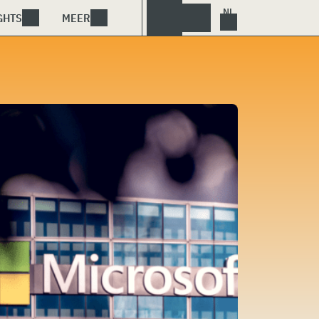
GHTS
MEER