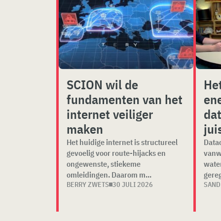
SCION wil de
Het
fundamenten van het
ene
internet veiliger
dat
maken
jui
Het huidige internet is structureel
Datac
gevoelig voor route-hijacks en
vanw
ongewenste, stiekeme
water
omleidingen. Daarom m...
gereg
BERRY ZWETS
30 JULI 2026
SAND