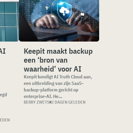
AI
Keepit maakt backup
een ‘bron van
waarheid’ voor AI
Keepit kondigt AI Truth Cloud aan,
een uitbreiding van zijn SaaS-
backup-platform gericht op
oegd
enterprise-AI. He...
n
BERRY ZWETS
2 DAGEN GELEDEN
LEDEN