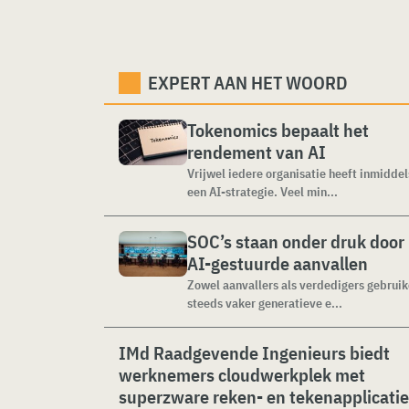
EXPERT AAN HET WOORD
Tokenomics bepaalt het
rendement van AI
Vrijwel iedere organisatie heeft inmiddel
een AI-strategie. Veel min...
SOC’s staan onder druk door
AI-gestuurde aanvallen
Zowel aanvallers als verdedigers gebrui
steeds vaker generatieve e...
IMd Raadgevende Ingenieurs biedt
werknemers cloudwerkplek met
superzware reken- en tekenapplicati