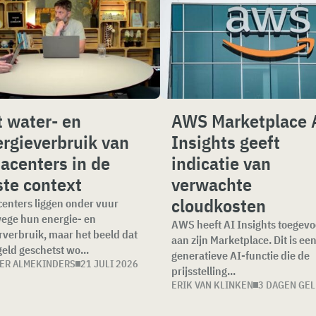
 water- en
AWS Marketplace 
rgieverbruik van
Insights geeft
acenters in de
indicatie van
ste context
verwachte
cloudkosten
enters liggen onder vuur
ege hun energie- en
AWS heeft AI Insights toegev
verbruik, maar het beeld dat
aan zijn Marketplace. Dit is ee
eld geschetst wo...
generatieve AI-functie die de
ER ALMEKINDERS
21 JULI 2026
prijsstelling...
ERIK VAN KLINKEN
3 DAGEN GE