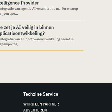
telligence Provider
integratie van agentic AI verandert de manier waarop
rijven ope...
e zet je AI veilig in binnen
plicatieontwikkeling?
integratie van AI in softwareontwikkeling neemt in
g tempo toe,...
Techzine Service
WORD EEN PARTNER
ADVERTEREN