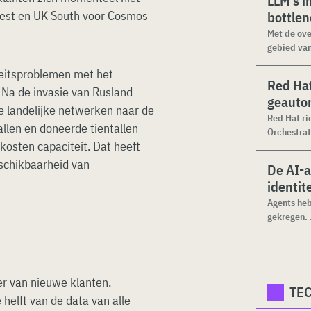
LLM’s i
 West en UK South voor Cosmos
bottle
Met de ove
gebied van
teitsproblemen met het
Red Hat
 Na de invasie van Rusland
geauto
te landelijke netwerken naar de
Red Hat ri
llen en doneerde tientallen
Orchestrat
kosten capaciteit. Dat heeft
schikbaarheid van
De AI-
identit
Agents heb
gekregen. .
oer van nieuwe klanten.
TE
helft van de data van alle