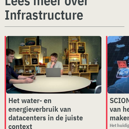
Lees meer over
Infrastructure
Het water- en
SCION
energieverbruik van
van he
datacenters in de juiste
make
context
Het huidig