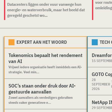
voor rout
Datacenters liggen onder vuur vanwege hun
omleiding
energie- en waterverbruik, maar het beeld dat
geregeld geschetst wo...
EXPERT AAN HET WOORD
TECH
Tokenomics bepaalt het rendement
Dreamfor
van AI
15 SEPTEMB
Vrijwel iedere organisatie heeft inmiddels een AI-
strategie. Veel min...
GOTO Co
28
SEPTEMBER
SOC’s staan onder druk door AI-
2026
gestuurde aanvallen
Zowel aanvallers als verdedigers gebruiken
NetApp I
steeds vaker generatieve e...
29 SEPTEMB