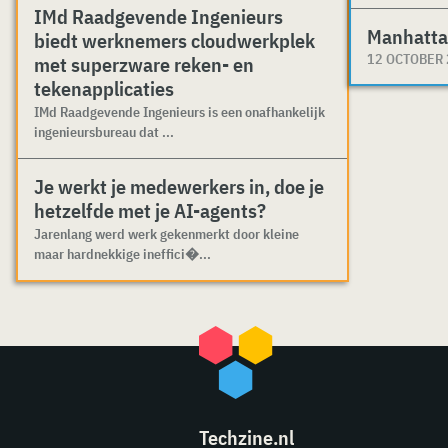
IMd Raadgevende Ingenieurs
Manhatta
biedt werknemers cloudwerkplek
12 OCTOBER
met superzware reken- en
tekenapplicaties
IMd Raadgevende Ingenieurs is een onafhankelijk
ingenieursbureau dat ...
Je werkt je medewerkers in, doe je
hetzelfde met je AI-agents?
Jarenlang werd werk gekenmerkt door kleine
maar hardnekkige ineffici�...
Techzine.nl