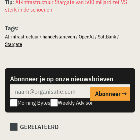
Tip
:
AI-infrastructuur Stargate van 500 miljard zet VS
sterk in de schoenen
Tags:
AI-infrastructuur
/
handelstarieven
/
OpenAI
/
SoftBank
/
Stargate
Abonneer je op onze nieuwsbrieven
Morning Bytes
Weekly Advisor
GERELATEERD