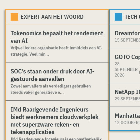
EXPERT AAN HET WOORD
TECH
Tokenomics bepaalt het rendement
Dreamfor
van AI
15 SEPTEMB
Vrijwel iedere organisatie heeft inmiddels een AI-
strategie. Veel min...
GOTO Co
28
SEPTEMBER
SOC’s staan onder druk door AI-
2026
gestuurde aanvallen
Zowel aanvallers als verdedigers gebruiken
NetApp I
steeds vaker generatieve e...
29 SEPTEMB
IMd Raadgevende Ingenieurs
Manhatta
biedt werknemers cloudwerkplek
12 OCTOBER
met superzware reken- en
tekenapplicaties
IMd Raadgevende Ingenieurs is een onafhankelijk