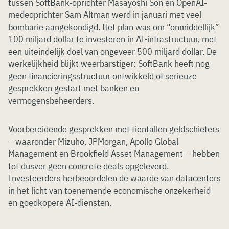
tussen SoftBank-oprichter Masayoshi Son en OpenAI-
medeoprichter Sam Altman werd in januari met veel
bombarie aangekondigd. Het plan was om “onmiddellijk”
100 miljard dollar te investeren in AI-infrastructuur, met
een uiteindelijk doel van ongeveer 500 miljard dollar. De
werkelijkheid blijkt weerbarstiger: SoftBank heeft nog
geen financieringsstructuur ontwikkeld of serieuze
gesprekken gestart met banken en
vermogensbeheerders.
Voorbereidende gesprekken met tientallen geldschieters
– waaronder Mizuho, JPMorgan, Apollo Global
Management en Brookfield Asset Management – hebben
tot dusver geen concrete deals opgeleverd.
Investeerders herbeoordelen de waarde van datacenters
in het licht van toenemende economische onzekerheid
en goedkopere AI-diensten.