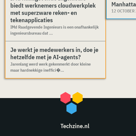
Manhatta
biedt werknemers cloudwerkplek
12 OCTOBER
met superzware reken- en
tekenapplicaties
IMd Raadgevende Ingenieurs is een onafhankelijk
ingenieursbureau dat ...
Je werkt je medewerkers in, doe je
hetzelfde met je AI-agents?
Jarenlang werd werk gekenmerkt door kleine
maar hardnekkige ineffici�...
Techzine.nl