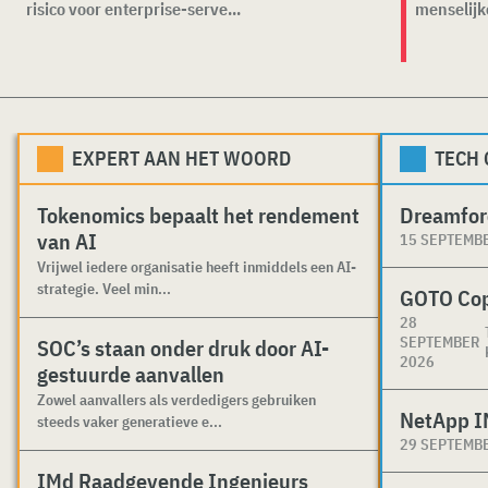
risico voor enterprise-serve...
menselijk
EXPERT AAN HET WOORD
TECH
Tokenomics bepaalt het rendement
Dreamfor
van AI
15 SEPTEMB
Vrijwel iedere organisatie heeft inmiddels een AI-
strategie. Veel min...
GOTO Co
28
SEPTEMBER
SOC’s staan onder druk door AI-
2026
gestuurde aanvallen
Zowel aanvallers als verdedigers gebruiken
NetApp I
steeds vaker generatieve e...
29 SEPTEMB
IMd Raadgevende Ingenieurs