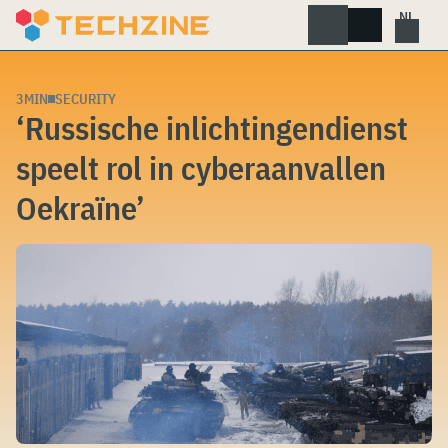
Skip
to
content
3MIN
SECURITY
‘Russische inlichtingendienst
speelt rol in cyberaanvallen
Oekraïne’