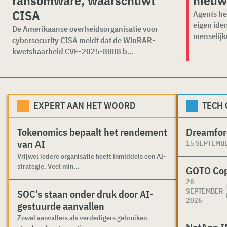
CISA
Agents he
eigen ide
De Amerikaanse overheidsorganisatie voor
menselijk
cybersecurity CISA meldt dat de WinRAR-
kwetsbaarheid CVE-2025-8088 b...
EXPERT AAN HET WOORD
TECH
Tokenomics bepaalt het rendement
Dreamfor
van AI
15 SEPTEMB
Vrijwel iedere organisatie heeft inmiddels een AI-
strategie. Veel min...
GOTO Co
28
SEPTEMBER
SOC’s staan onder druk door AI-
2026
gestuurde aanvallen
Zowel aanvallers als verdedigers gebruiken