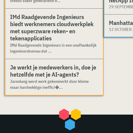
NetApp I
steeds vaker generatieve e...
29 SEPTEMB
IMd Raadgevende Ingenieurs
Manhatta
biedt werknemers cloudwerkplek
12 OCTOBER
met superzware reken- en
tekenapplicaties
IMd Raadgevende Ingenieurs is een onafhankelijk
ingenieursbureau dat ...
Je werkt je medewerkers in, doe je
hetzelfde met je AI-agents?
Jarenlang werd werk gekenmerkt door kleine
maar hardnekkige ineffici�...