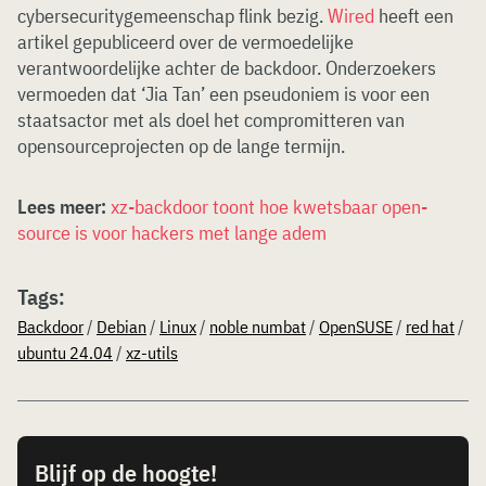
cybersecuritygemeenschap flink bezig.
Wired
heeft een
artikel gepubliceerd over de vermoedelijke
verantwoordelijke achter de backdoor. Onderzoekers
vermoeden dat ‘Jia Tan’ een pseudoniem is voor een
staatsactor met als doel het compromitteren van
opensourceprojecten op de lange termijn.
Lees meer:
xz-backdoor toont hoe kwetsbaar open-
source is voor hackers met lange adem
Tags:
Backdoor
/
Debian
/
Linux
/
noble numbat
/
OpenSUSE
/
red hat
/
ubuntu 24.04
/
xz-utils
Blijf op de hoogte!