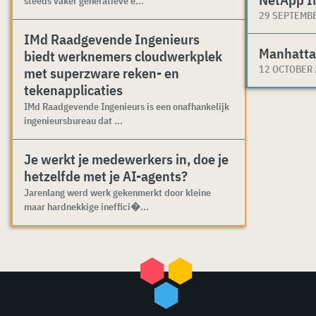
steeds vaker generatieve e...
29 SEPTEMB
IMd Raadgevende Ingenieurs
Manhatta
biedt werknemers cloudwerkplek
12 OCTOBER
met superzware reken- en
tekenapplicaties
IMd Raadgevende Ingenieurs is een onafhankelijk
ingenieursbureau dat ...
Je werkt je medewerkers in, doe je
hetzelfde met je AI-agents?
Jarenlang werd werk gekenmerkt door kleine
maar hardnekkige ineffici�...