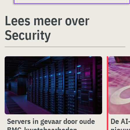
Lees meer over
Security
Servers in gevaar door oude
De AI
BMC-kwetsbaarheden
nieuw