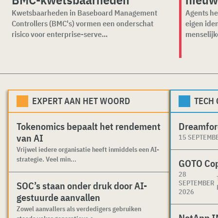
Kwetsbaarheden in Baseboard Management
Agents he
Controllers (BMC's) vormen een onderschat
eigen ide
risico voor enterprise-serve...
menselijk
EXPERT AAN HET WOORD
TECH
Tokenomics bepaalt het rendement
Dreamfor
van AI
15 SEPTEMB
Vrijwel iedere organisatie heeft inmiddels een AI-
strategie. Veel min...
GOTO Co
28
SEPTEMBER
SOC’s staan onder druk door AI-
2026
gestuurde aanvallen
Zowel aanvallers als verdedigers gebruiken
NetApp I