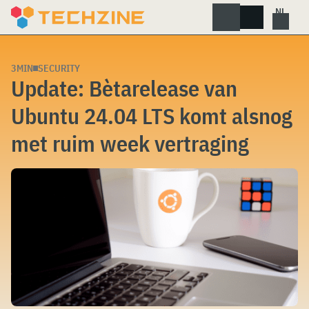
Skip
to
content
3MIN
SECURITY
Update: Bètarelease van
Ubuntu 24.04 LTS komt alsnog
met ruim week vertraging