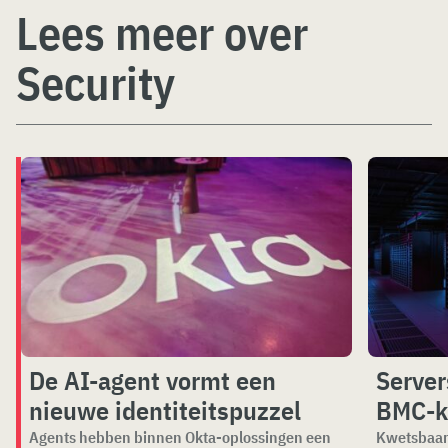
Lees meer over
Security
De AI-agent vormt een
Server
nieuwe identiteitspuzzel
BMC-k
Agents hebben binnen Okta-oplossingen een
Kwetsbaar