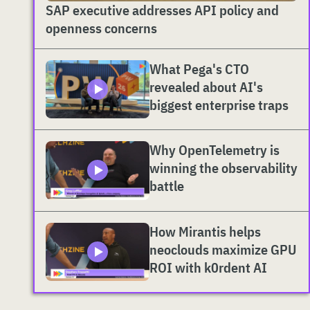
SAP executive addresses API policy and
openness concerns
What Pega's CTO
revealed about AI's
biggest enterprise traps
Why OpenTelemetry is
winning the observability
battle
How Mirantis helps
neoclouds maximize GPU
ROI with k0rdent AI