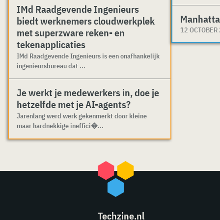
IMd Raadgevende Ingenieurs
Manhatta
biedt werknemers cloudwerkplek
12 OCTOBER
met superzware reken- en
tekenapplicaties
IMd Raadgevende Ingenieurs is een onafhankelijk
ingenieursbureau dat ...
Je werkt je medewerkers in, doe je
hetzelfde met je AI-agents?
Jarenlang werd werk gekenmerkt door kleine
maar hardnekkige ineffici�...
Techzine.nl