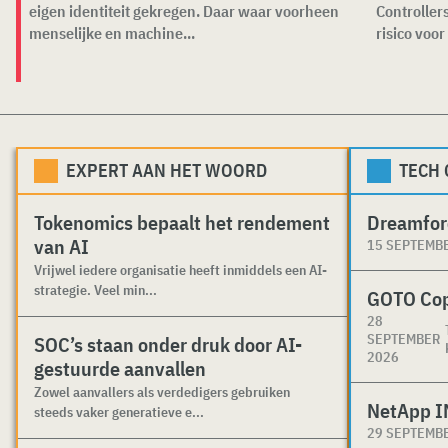
eigen identiteit gekregen. Daar waar voorheen
Controller
menselijke en machine...
risico voor
EXPERT AAN HET WOORD
TECH
Tokenomics bepaalt het rendement
Dreamfor
van AI
15 SEPTEMB
Vrijwel iedere organisatie heeft inmiddels een AI-
strategie. Veel min...
GOTO Co
28
SEPTEMBER
SOC’s staan onder druk door AI-
2026
gestuurde aanvallen
Zowel aanvallers als verdedigers gebruiken
NetApp I
steeds vaker generatieve e...
29 SEPTEMB