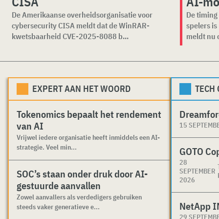
CISA
AI-mo
De Amerikaanse overheidsorganisatie voor
De timing 
cybersecurity CISA meldt dat de WinRAR-
spelers i
kwetsbaarheid CVE-2025-8088 b...
meldt nu o
EXPERT AAN HET WOORD
TECH
Tokenomics bepaalt het rendement
Dreamfor
van AI
15 SEPTEMB
Vrijwel iedere organisatie heeft inmiddels een AI-
strategie. Veel min...
GOTO Co
28
SEPTEMBER
SOC’s staan onder druk door AI-
2026
gestuurde aanvallen
Zowel aanvallers als verdedigers gebruiken
NetApp I
steeds vaker generatieve e...
29 SEPTEMB