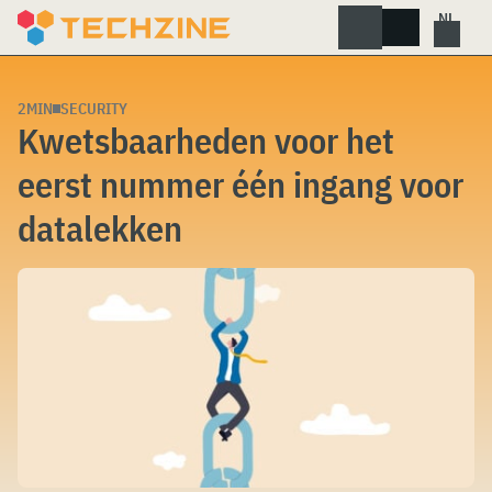
Skip
to
content
2MIN
SECURITY
Kwetsbaarheden voor het
eerst nummer één ingang voor
datalekken