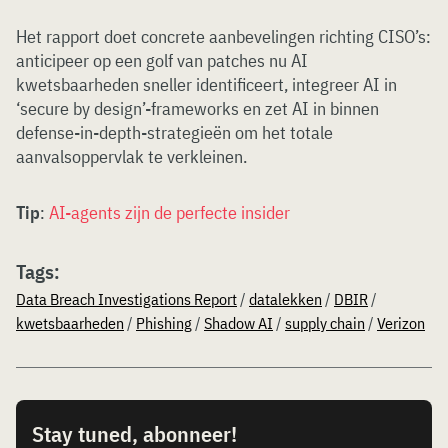
Het rapport doet concrete aanbevelingen richting CISO’s:
anticipeer op een golf van patches nu AI
kwetsbaarheden sneller identificeert, integreer AI in
‘secure by design’-frameworks en zet AI in binnen
defense-in-depth-strategieën om het totale
aanvalsoppervlak te verkleinen.
Tip
:
AI-agents zijn de perfecte insider
Tags:
Data Breach Investigations Report
/
datalekken
/
DBIR
/
kwetsbaarheden
/
Phishing
/
Shadow AI
/
supply chain
/
Verizon
Stay tuned, abonneer!