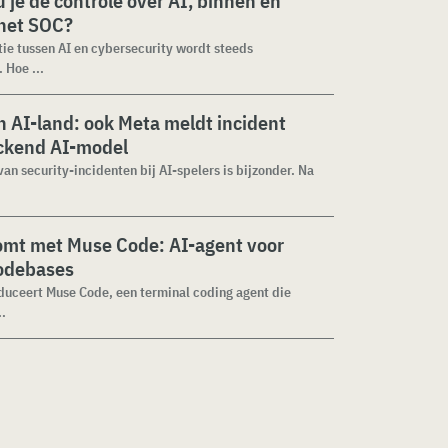
 je de controle over AI, binnen en
 het SOC?
tie tussen AI en cybersecurity wordt steeds
 Hoe ...
 AI-land: ook Meta meldt incident
ckend AI-model
van security-incidenten bij AI-spelers is bijzonder. Na
omt met Muse Code: AI-agent voor
codebases
duceert Muse Code, een terminal coding agent die
..