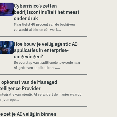
Cyberrisico’s zetten
bedrijfscontinuïteit het meest
onder druk
Maar liefst 48 procent van de bedrijven
verwacht al binnen één werk...
Hoe bouw je veilig agentic AI-
applicaties in enterprise-
omgevingen?
De overstap van traditionele low-code naar
AI-gedreven applicatieontw...
 opkomst van de Managed
telligence Provider
integratie van agentic AI verandert de manier waarop
rijven ope...
e zet je AI veilig in binnen