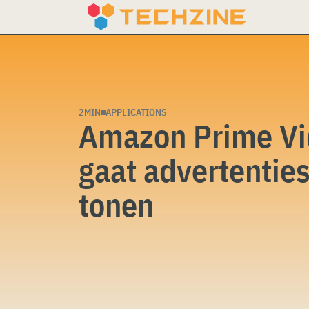
Skip
to
content
2MIN
APPLICATIONS
Amazon Prime V
gaat advertentie
tonen