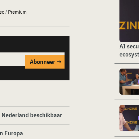
eo
/
Premium
AI secu
ecosys
n Nederland beschikbaar
in Europa