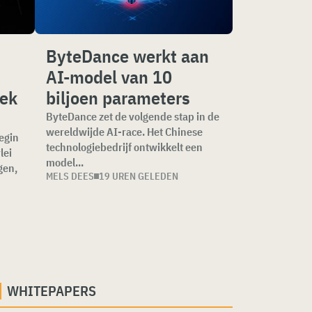
ByteDance werkt aan
AI-model van 10
iek
biljoen parameters
ByteDance zet de volgende stap in de
wereldwijde AI-race. Het Chinese
begin
technologiebedrijf ontwikkelt een
lei
model...
gen,
MELS DEES
19 UREN GELEDEN
WHITEPAPERS