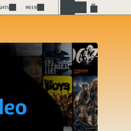
GHTS
MEER