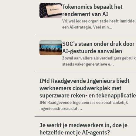
Tokenomics bepaalt het
rendement van AI
Vrijwel iedere organisatie heeft inmiddel
een AI-strategie. Veel min...
SOC’s staan onder druk door
AI-gestuurde aanvallen
Zowel aanvallers als verdedigers gebrui
steeds vaker generatieve e...
IMd Raadgevende Ingenieurs biedt
werknemers cloudwerkplek met
superzware reken- en tekenapplicati
IMd Raadgevende Ingenieurs is een onafhankelijk
ingenieursbureau dat ...
Je werkt je medewerkers in, doe je
hetzelfde met je AI-agents?