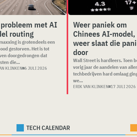
 probleem met AI
Weer paniek om
el routing
Chinees AI-model,
weer slaat die pan
maxxing is grotendeels een
 dood gestorven. Het is tot
door
jven doorgedrongen dat
Wall Street is hardleers. Toen 
sten die...
vorig jaar de aandelen van aller
VAN KLINKEN
6 JULI 2026
techbedrijven hard omlaag gin
we...
ERIK VAN KLINKEN
17 JULI 2026
TECH CALENDAR