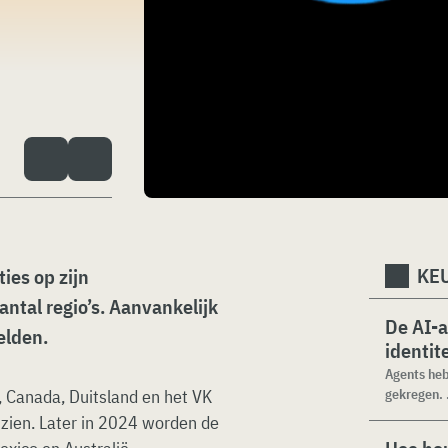
KEU
ies op zijn
ntal regio’s. Aanvankelijk
De AI-
elden.
identit
Agents heb
, Canada, Duitsland en het VK
gekregen. .
 zien. Later in 2024 worden de