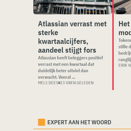
Atlassian verrast met
Het
sterke
mod
kwartaalcijfers,
Token
stille
aandeel stijgt fors
bedri
Atlassian heeft beleggers positief
ranglij
verrast met een kwartaal dat
ERIK 
duidelijk beter uitviel dan
verwacht. Vooral ...
MELS DEES
23 UREN GELEDEN
EXPERT AAN HET WOORD