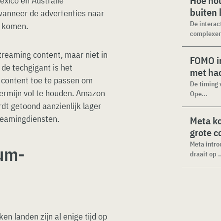
Hoe hou
Mexico en Australië
buiten
 wanneer de advertenties naar
De interac
d komen.
complexer.
reaming content, maar niet in
FOMO in
 de techgigant is het
met ha
 content toe te passen om
De timing 
termijn vol te houden. Amazon
Ope...
dt getoond aanzienlijk lager
streamingdiensten.
Meta k
grote 
Meta intro
ium-
draait op .
n landen zijn al enige tijd op