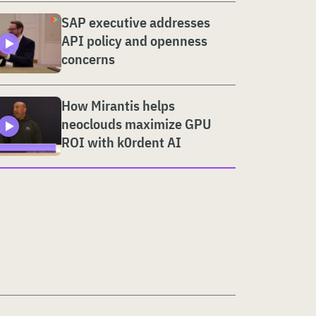
SAP executive addresses
API policy and openness
concerns
How Mirantis helps
neoclouds maximize GPU
ROI with k0rdent AI