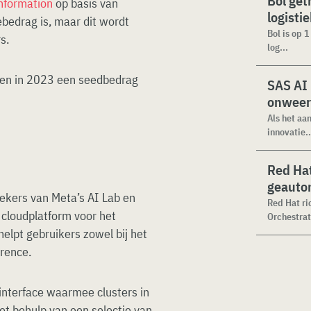
Bol get
Information
op basis van
logisti
bedrag is, maar dit wordt
Bol is op 
s.
log...
eiten in 2023 een seedbedrag
SAS AI
onweer
Als het aa
innovatie..
Red Hat
geauto
ekers van Meta’s AI Lab en
Red Hat ri
cloudplatform voor het
Orchestrat
helpt gebruikers zowel bij het
erence.
 interface waarmee clusters in
t behulp van een selectie van