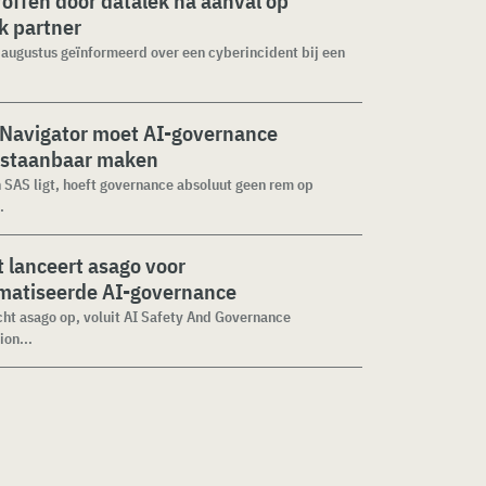
roffen door datalek na aanval op
ek partner
1 augustus geïnformeerd over een cyberincident bij een
 Navigator moet AI-governance
staanbaar maken
n SAS ligt, hoeft governance absoluut geen rem op
.
 lanceert asago voor
matiseerde AI-governance
cht asago op, voluit AI Safety And Governance
ion...