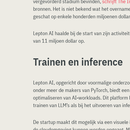
vergevorderd stadium bevinden,
schrijft The 
bronnen. Het is niet bekend wat het overname
geschat op enkele honderden miljoenen dollar
Lepton AI haalde bij de start van zijn activit
van 11 miljoen dollar op.
Trainen en inference
Lepton AI, opgericht door voormalige onderzo
onder meer de makers van PyTorch, biedt een 
optimaliseren van AI-workloads. Dit platform 
trainen van LLM’s als bij het uitvoeren van inf
De startup maakt dit mogelijk via een visuele
de cloudomgeving kunnen worden opgezet. Me