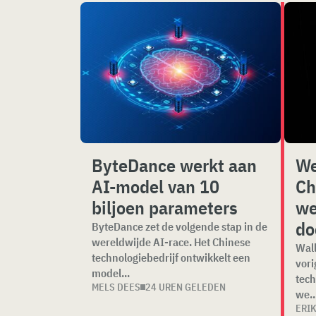
ByteDance werkt aan
We
AI-model van 10
Ch
biljoen parameters
we
do
ByteDance zet de volgende stap in de
wereldwijde AI-race. Het Chinese
Wall
technologiebedrijf ontwikkelt een
vori
model...
tech
MELS DEES
24 UREN GELEDEN
we..
ERI