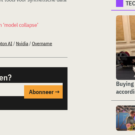
TE
 ‘model collapse’
ton AI
/
Nvidia
/
Overname
sen?
Buying 
accord