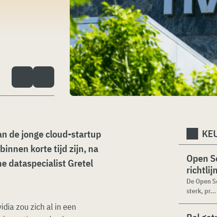
KEU
an de jonge cloud-startup
innen korte tijd zijn, na
Open Se
e dataspecialist Gretel
richtli
De Open Se
sterk, pr...
dia zou zich al in een