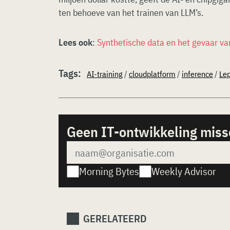
ten behoeve van het trainen van LLM’s.
Lees ook
:
Synthetische data en het gevaar van
Tags:
AI-training
/
cloudplatform
/
inference
/
Lep
Geen IT-ontwikkeling mis
Morning Bytes
Weekly Advisor
GERELATEERD