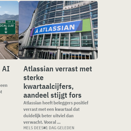
 AI
Atlassian verrast met
sterke
kwartaalcijfers,
 een
ot
aandeel stijgt fors
t
Atlassian heeft beleggers positief
verrast met een kwartaal dat
6
duidelijk beter uitviel dan
verwacht. Vooral ...
MELS DEES
1 DAG GELEDEN