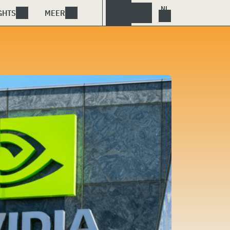
GHTS
MEER