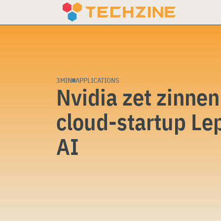
Skip
to
content
3MIN
APPLICATIONS
Nvidia zet zinnen
cloud-startup Le
AI