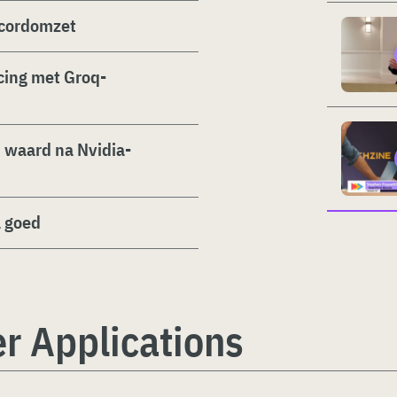
ecordomzet
cing met Groq-
d waard na Nvidia-
a goed
r Applications