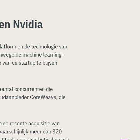
en Nvidia
platform en de technologie van
anwege de machine learning-
van de startup te blijven
aantal concurrenten die
cloudaanbieder CoreWeave, die
 de recente acquisitie van
waarschijnlijk meer dan 320
ant tools voor synthetische data