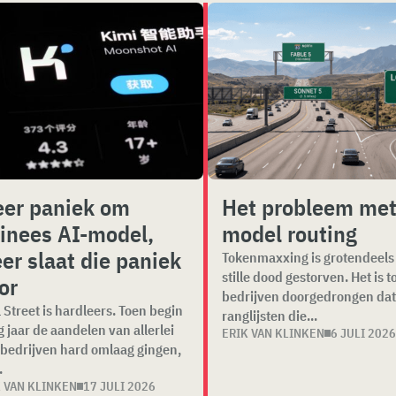
er paniek om
Het probleem met
inees AI-model,
model routing
er slaat die paniek
Tokenmaxxing is grotendeels
stille dood gestorven. Het is t
or
bedrijven doorgedrongen da
 Street is hardleers. Toen begin
ranglijsten die...
g jaar de aandelen van allerlei
ERIK VAN KLINKEN
6 JULI 202
bedrijven hard omlaag gingen,
.
K VAN KLINKEN
17 JULI 2026