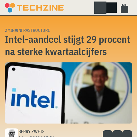
Skip
to
content
2MIN
INFRASTRUCTURE
Intel-aandeel stijgt 29 procent
na sterke kwartaalcijfers
BERRY ZWETS