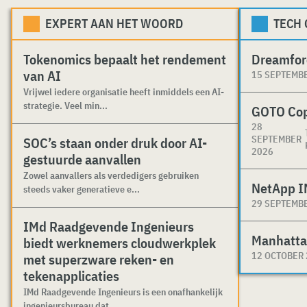
EXPERT AAN HET WOORD
TECH
Tokenomics bepaalt het rendement
Dreamfor
van AI
15 SEPTEMB
Vrijwel iedere organisatie heeft inmiddels een AI-
strategie. Veel min...
GOTO Co
28
SEPTEMBER
SOC’s staan onder druk door AI-
2026
gestuurde aanvallen
Zowel aanvallers als verdedigers gebruiken
NetApp I
steeds vaker generatieve e...
29 SEPTEMB
IMd Raadgevende Ingenieurs
Manhatta
biedt werknemers cloudwerkplek
12 OCTOBER
met superzware reken- en
tekenapplicaties
IMd Raadgevende Ingenieurs is een onafhankelijk
ingenieursbureau dat ...