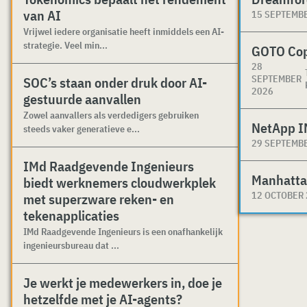
van AI
15 SEPTEMB
Vrijwel iedere organisatie heeft inmiddels een AI-
strategie. Veel min...
GOTO Co
28
SEPTEMBER
SOC’s staan onder druk door AI-
2026
gestuurde aanvallen
Zowel aanvallers als verdedigers gebruiken
NetApp I
steeds vaker generatieve e...
29 SEPTEMB
IMd Raadgevende Ingenieurs
Manhatta
biedt werknemers cloudwerkplek
12 OCTOBER
met superzware reken- en
tekenapplicaties
IMd Raadgevende Ingenieurs is een onafhankelijk
ingenieursbureau dat ...
Je werkt je medewerkers in, doe je
hetzelfde met je AI-agents?