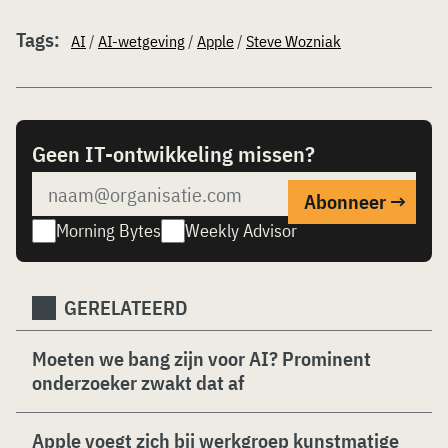
Tags:
AI
/
AI-wetgeving
/
Apple
/
Steve Wozniak
Geen IT-ontwikkeling missen?
Morning Bytes
Weekly Advisor
GERELATEERD
Moeten we bang zijn voor AI? Prominent
onderzoeker zwakt dat af
Apple voegt zich bij werkgroep kunstmatige