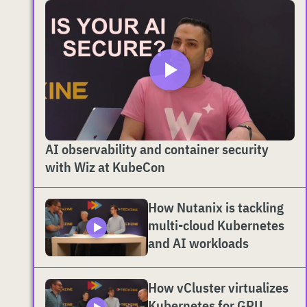
AI observability and container security
with Wiz at KubeCon
How Nutanix is tackling
multi-cloud Kubernetes
and AI workloads
How vCluster virtualizes
Kubernetes for GPU