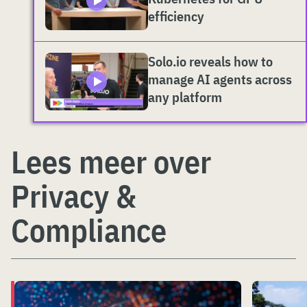
efficiency
Solo.io reveals how to
manage AI agents across
any platform
Lees meer over
Privacy &
Compliance