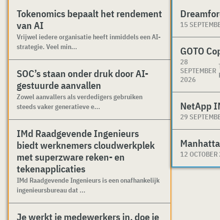
Tokenomics bepaalt het rendement
Dreamfor
van AI
15 SEPTEMB
Vrijwel iedere organisatie heeft inmiddels een AI-
strategie. Veel min...
GOTO Co
28
SEPTEMBER
SOC’s staan onder druk door AI-
2026
gestuurde aanvallen
Zowel aanvallers als verdedigers gebruiken
NetApp I
steeds vaker generatieve e...
29 SEPTEMB
IMd Raadgevende Ingenieurs
Manhatta
biedt werknemers cloudwerkplek
12 OCTOBER
met superzware reken- en
tekenapplicaties
IMd Raadgevende Ingenieurs is een onafhankelijk
ingenieursbureau dat ...
Je werkt je medewerkers in, doe je