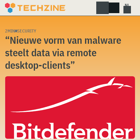
Skip
to
content
2MIN
SECURITY
“Nieuwe vorm van malware
steelt data via remote
desktop-clients”