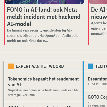
FOMO in AI-land: ook Meta
De AI
meldt incident met hackend
nieuw
AI-model
Agents he
eigen ide
De timing van security-incidenten bij AI-
menselijk
spelers is bijzonder. Na OpenAI en Anthropic
meldt nu ook Meta dat e...
EXPERT AAN HET WOORD
TECH
Tokenomics bepaalt het rendement
Dreamfor
van AI
15 SEPTEMB
Vrijwel iedere organisatie heeft inmiddels een AI-
strategie. Veel min...
GOTO Co
28
SEPTEMBER