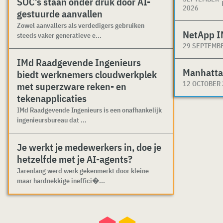
SOC’s staan onder druk door AI-
2026
gestuurde aanvallen
Zowel aanvallers als verdedigers gebruiken
NetApp I
steeds vaker generatieve e...
29 SEPTEMB
IMd Raadgevende Ingenieurs
Manhatta
biedt werknemers cloudwerkplek
12 OCTOBER
met superzware reken- en
tekenapplicaties
IMd Raadgevende Ingenieurs is een onafhankelijk
ingenieursbureau dat ...
Je werkt je medewerkers in, doe je
hetzelfde met je AI-agents?
Jarenlang werd werk gekenmerkt door kleine
maar hardnekkige ineffici�...