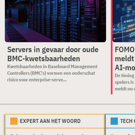
Servers in gevaar door oude
FOMO 
BMC-kwetsbaarheden
meldt
AI-mo
Kwetsbaarheden in Baseboard Management
Controllers (BMC's) vormen een onderschat
De timing 
risico voor enterprise-serve...
spelers i
meldt nu o
EXPERT AAN HET WOORD
TECH