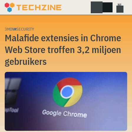
Skip
to
content
3MIN
SECURITY
Malafide extensies in Chrome
Web Store troffen 3,2 miljoen
gebruikers