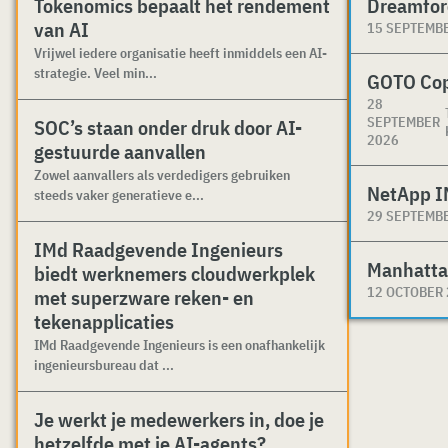
Tokenomics bepaalt het rendement
Dreamfor
van AI
15 SEPTEMB
Vrijwel iedere organisatie heeft inmiddels een AI-
strategie. Veel min...
GOTO Co
28
SEPTEMBER
SOC’s staan onder druk door AI-
2026
gestuurde aanvallen
Zowel aanvallers als verdedigers gebruiken
NetApp I
steeds vaker generatieve e...
29 SEPTEMB
IMd Raadgevende Ingenieurs
Manhatta
biedt werknemers cloudwerkplek
12 OCTOBER
met superzware reken- en
tekenapplicaties
IMd Raadgevende Ingenieurs is een onafhankelijk
ingenieursbureau dat ...
Je werkt je medewerkers in, doe je
hetzelfde met je AI-agents?