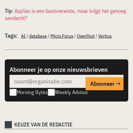
Tip
:
AppSec is een basisvereiste, maar krijgt het genoeg
aandacht?
Tags:
AI
/
database
/
Micro Focus
/
OpenText
/
Vertica
Abonneer je op onze nieuwsbrieven
Morning Bytes
Weekly Advisor
KEUZE VAN DE REDACTIE