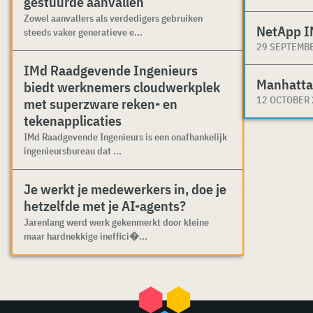
gestuurde aanvallen
Zowel aanvallers als verdedigers gebruiken
NetApp I
steeds vaker generatieve e...
29 SEPTEMB
IMd Raadgevende Ingenieurs
Manhatta
biedt werknemers cloudwerkplek
12 OCTOBER
met superzware reken- en
tekenapplicaties
IMd Raadgevende Ingenieurs is een onafhankelijk
ingenieursbureau dat ...
Je werkt je medewerkers in, doe je
hetzelfde met je AI-agents?
Jarenlang werd werk gekenmerkt door kleine
maar hardnekkige ineffici�...