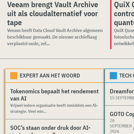
Veeam brengt Vault Archive
QuiX 
uit als cloudalternatief voor
contr
tape
quant
Veeam heeft Data Cloud Vault Archive algemeen
QuiX Quan
beschikbaar gemaakt. De nieuwe archieflaag
fotonisc
verplaatst oude, zel...
ontwikkelt
EXPERT AAN HET WOORD
TECH
Tokenomics bepaalt het rendement
Dreamfor
van AI
15 SEPTEMB
Vrijwel iedere organisatie heeft inmiddels een AI-
strategie. Veel min...
GOTO Co
28
SEPTEMBER
SOC’s staan onder druk door AI-
2026