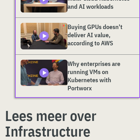
and AI workloads
Buying GPUs doesn't
deliver AI value,
according to AWS
Why enterprises are
running VMs on
Kubernetes with
Portworx
Lees meer over
Infrastructure