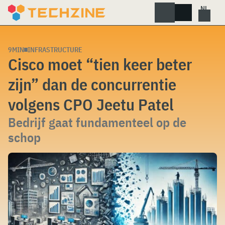
Skip
to
content
9MIN
INFRASTRUCTURE
Cisco moet “tien keer beter
zijn” dan de concurrentie
volgens CPO Jeetu Patel
Bedrijf gaat fundamenteel op de
schop