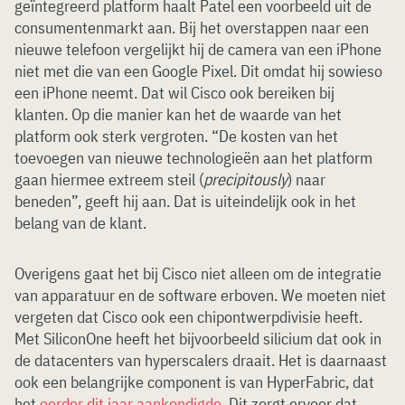
geïntegreerd platform haalt Patel een voorbeeld uit de
consumentenmarkt aan. Bij het overstappen naar een
nieuwe telefoon vergelijkt hij de camera van een iPhone
niet met die van een Google Pixel. Dit omdat hij sowieso
een iPhone neemt. Dat wil Cisco ook bereiken bij
klanten. Op die manier kan het de waarde van het
platform ook sterk vergroten. “De kosten van het
toevoegen van nieuwe technologieën aan het platform
gaan hiermee extreem steil (
precipitously
) naar
beneden”, geeft hij aan. Dat is uiteindelijk ook in het
belang van de klant.
Overigens gaat het bij Cisco niet alleen om de integratie
van apparatuur en de software erboven. We moeten niet
vergeten dat Cisco ook een chipontwerpdivisie heeft.
Met SiliconOne heeft het bijvoorbeeld silicium dat ook in
de datacenters van hyperscalers draait. Het is daarnaast
ook een belangrijke component is van HyperFabric, dat
het
eerder dit jaar aankondigde
. Dit zorgt ervoor dat