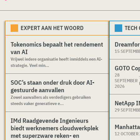
EXPERT AAN HET WOORD
TECH
Tokenomics bepaalt het rendement
Dreamfor
van AI
15 SEPTEMB
Vrijwel iedere organisatie heeft inmiddels een AI-
strategie. Veel min...
GOTO Co
28
SEPTEMBER
SOC’s staan onder druk door AI-
2026
gestuurde aanvallen
Zowel aanvallers als verdedigers gebruiken
NetApp I
steeds vaker generatieve e...
29 SEPTEMB
IMd Raadgevende Ingenieurs
Manhatta
biedt werknemers cloudwerkplek
12 OCTOBER
met superzware reken- en