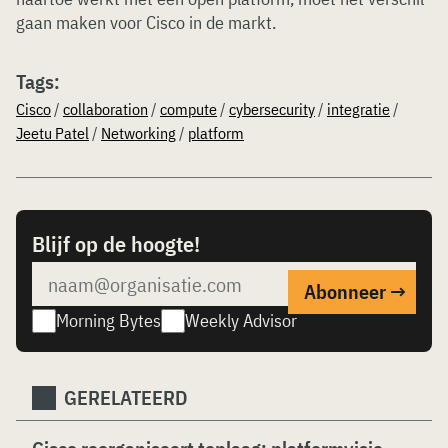
gaan maken voor Cisco in de markt.
Tags:
Cisco
/
collaboration
/
compute
/
cybersecurity
/
integratie
/
Jeetu Patel
/
Networking
/
platform
Blijf op de hoogte!
Morning Bytes
Weekly Advisor
GERELATEERD