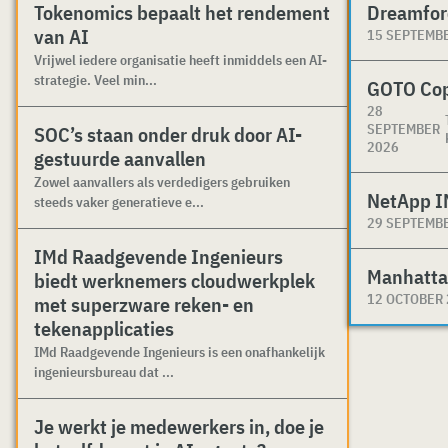
Tokenomics bepaalt het rendement
Dreamfor
van AI
15 SEPTEMB
Vrijwel iedere organisatie heeft inmiddels een AI-
strategie. Veel min...
GOTO Co
28
SEPTEMBER
SOC’s staan onder druk door AI-
2026
gestuurde aanvallen
Zowel aanvallers als verdedigers gebruiken
NetApp I
steeds vaker generatieve e...
29 SEPTEMB
IMd Raadgevende Ingenieurs
Manhatta
biedt werknemers cloudwerkplek
12 OCTOBER
met superzware reken- en
tekenapplicaties
IMd Raadgevende Ingenieurs is een onafhankelijk
ingenieursbureau dat ...
Je werkt je medewerkers in, doe je