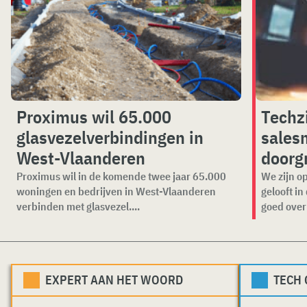
Proximus wil 65.000
Techz
glasvezelverbindingen in
salesm
West-Vlaanderen
doorg
Proximus wil in de komende twee jaar 65.000
We zijn o
woningen en bedrijven in West-Vlaanderen
gelooft in
verbinden met glasvezel....
goed over
EXPERT AAN HET WOORD
TECH