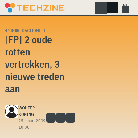
Skip
to
content
4MIN
REDACTIONEEL
[FP] 2 oude
rotten
vertrekken, 3
nieuwe treden
aan
WOUTER
KONING
25 maart 2009
10:00