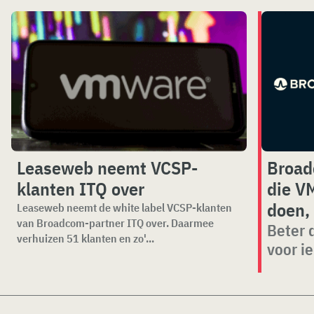
Leaseweb neemt VCSP-
Broad
klanten ITQ over
die V
doen, 
Leaseweb neemt de white label VCSP-klanten
van Broadcom-partner ITQ over. Daarmee
Beter 
verhuizen 51 klanten en zo'...
voor i