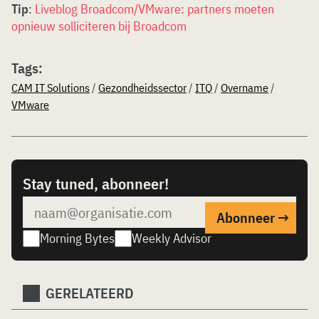
Tip
:
Liveblog Broadcom/VMware: partners moeten
opnieuw solliciteren bij Broadcom
Tags:
CAM IT Solutions
/
Gezondheidssector
/
ITQ
/
Overname
/
VMware
Stay tuned, abonneer!
Morning Bytes
Weekly Advisor
GERELATEERD