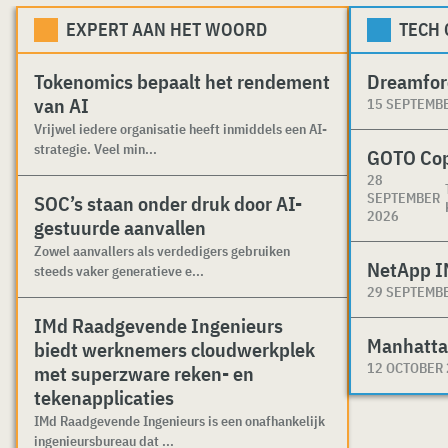
EXPERT AAN HET WOORD
TECH
Tokenomics bepaalt het rendement
Dreamfor
van AI
15 SEPTEMB
Vrijwel iedere organisatie heeft inmiddels een AI-
strategie. Veel min...
GOTO Co
28
SEPTEMBER
SOC’s staan onder druk door AI-
2026
gestuurde aanvallen
Zowel aanvallers als verdedigers gebruiken
NetApp I
steeds vaker generatieve e...
29 SEPTEMB
IMd Raadgevende Ingenieurs
Manhatta
biedt werknemers cloudwerkplek
12 OCTOBER
met superzware reken- en
tekenapplicaties
IMd Raadgevende Ingenieurs is een onafhankelijk
ingenieursbureau dat ...