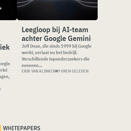
Leegloop bij AI-team
,
achter Google Gemini
iek
Jeff Dean, die sinds 1999 bij Google
werkt, verlaat nu het bedrijf.
Verschillende toponderzoekers die
 begin
eveneen...
rlei
ERIK VAN KLINKEN
9 UREN GELEDEN
ngen,
6
WHITEPAPERS