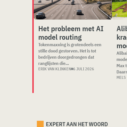
Het probleem met AI
Ali
model routing
kra
mo
Tokenmaxxing is grotendeels een
stille dood gestorven. Het is tot
Aliba
bedrijven doorgedrongen dat
model
ranglijsten die...
Max t
ERIK VAN KLINKEN
6 JULI 2026
Daarm
MELS
EXPERT AAN HET WOORD