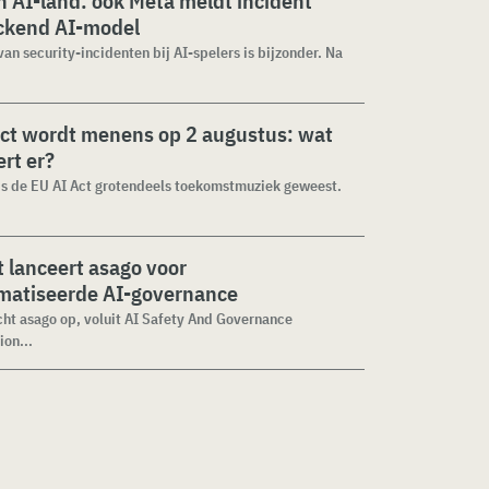
 AI-land: ook Meta meldt incident
ckend AI-model
van security-incidenten bij AI-spelers is bijzonder. Na
ct wordt menens op 2 augustus: wat
rt er?
 is de EU AI Act grotendeels toekomstmuziek geweest.
 lanceert asago voor
matiseerde AI-governance
cht asago op, voluit AI Safety And Governance
ion...