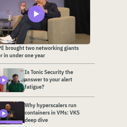
E brought two networking giants
r in under one year
Is Tonic Security the
answer to your alert
fatigue?
Why hyperscalers run
containers in VMs: VKS
deep dive