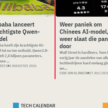
baba lanceert
Weer paniek om
chtigste Qwen-
Chinees AI-model
del
weer slaat die pan
door
ba heeft zijn krachtigste AI-
 tot nu toe onthuld. Qwen3.8-
Wall Street is hardleers. Toen
elt 2,4 biljoen parameters.
vorig jaar de aandelen van alle
ee ...
techbedrijven hard omlaag gi
 DEES
3 AUGUSTUS 2026
we...
ERIK VAN KLINKEN
17 JULI 202
TECH CALENDAR