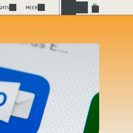
GHTS
MEER