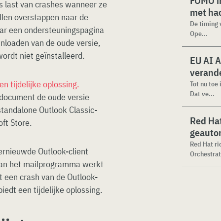
FOMO in
 last van crashes wanneer ze
met ha
llen overstappen naar de
De timing 
naar een ondersteuningspagina
Ope...
wnloaden van de oude versie,
wordt niet geïnstalleerd.
EU AI A
verande
en tijdelijke oplossing.
Tot nu toe
Dat ve...
tdocument de oude versie
standalone Outlook Classic-
Red Hat
ft Store.
geauto
Red Hat ri
ernieuwde Outlook-client
Orchestrat
 van het mailprogramma werkt
t een crash van de Outlook-
iedt een tijdelijke oplossing.