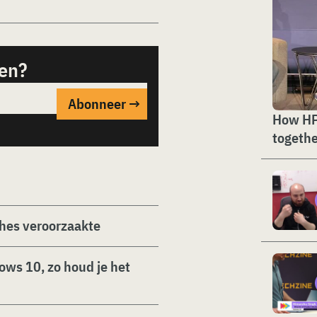
sen?
How HP
togethe
shes veroorzaakte
ws 10, zo houd je het