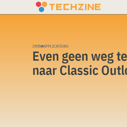
Skip
to
content
2MIN
APPLICATIONS
Even geen weg t
naar Classic Out