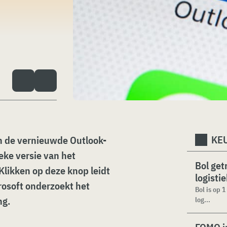
KEU
n de vernieuwde Outlook-
eke versie van het
Bol get
likken op deze knop leidt
logisti
crosoft onderzoekt het
Bol is op 
ng.
log...