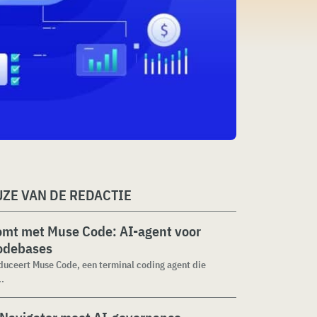
ZE VAN DE REDACTIE
omt met Muse Code: AI-agent voor
codebases
duceert Muse Code, een terminal coding agent die
..