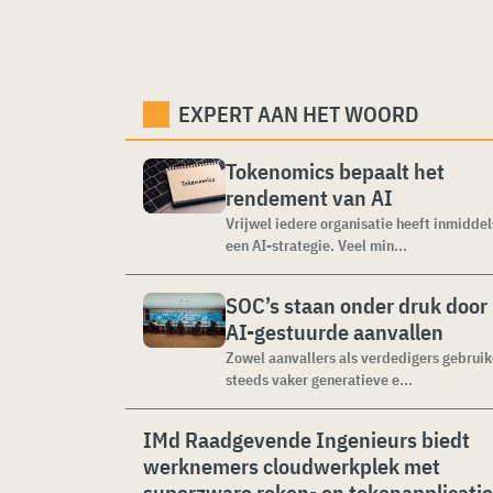
EXPERT AAN HET WOORD
Tokenomics bepaalt het
rendement van AI
Vrijwel iedere organisatie heeft inmiddel
een AI-strategie. Veel min...
SOC’s staan onder druk door
AI-gestuurde aanvallen
Zowel aanvallers als verdedigers gebrui
steeds vaker generatieve e...
IMd Raadgevende Ingenieurs biedt
werknemers cloudwerkplek met
superzware reken- en tekenapplicati