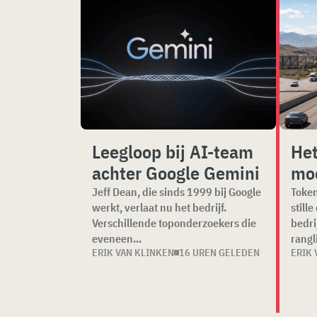
Leegloop bij AI-team
Het
achter Google Gemini
mod
Jeff Dean, die sinds 1999 bij Google
Token
werkt, verlaat nu het bedrijf.
stille
Verschillende toponderzoekers die
bedri
eveneen...
rangli
ERIK VAN KLINKEN
16 UREN GELEDEN
ERIK 