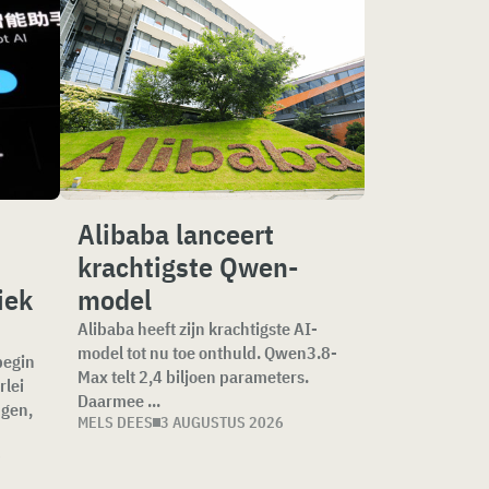
Alibaba lanceert
krachtigste Qwen-
iek
model
Alibaba heeft zijn krachtigste AI-
model tot nu toe onthuld. Qwen3.8-
begin
Max telt 2,4 biljoen parameters.
rlei
Daarmee ...
ngen,
MELS DEES
3 AUGUSTUS 2026
6