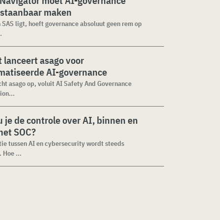
 Navigator moet AI-governance
staanbaar maken
n SAS ligt, hoeft governance absoluut geen rem op
.
 lanceert asago voor
matiseerde AI-governance
cht asago op, voluit AI Safety And Governance
ion...
 je de controle over AI, binnen en
 het SOC?
tie tussen AI en cybersecurity wordt steeds
 Hoe ...