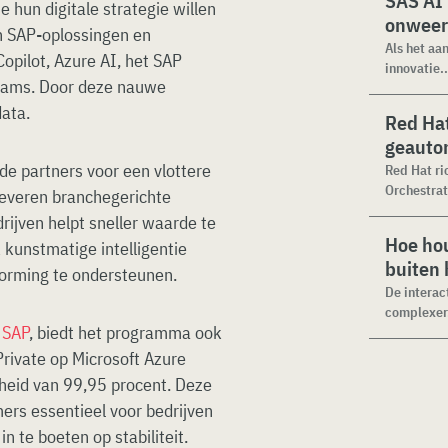
SAS AI
 hun digitale strategie willen
onweer
en SAP-oplossingen en
Als het aa
opilot, Azure AI, het SAP
innovatie..
Teams. Door deze nauwe
data.
Red Hat
geauto
de partners voor een vlottere
Red Hat ri
Orchestrat
leveren branchegerichte
rijven helpt sneller waarde te
Hoe hou
 kunstmatige intelligentie
buiten
vorming te ondersteunen.
De interac
complexer.
 SAP
, biedt het programma ook
rivate op Microsoft Azure
eid van 99,95 procent. Deze
mers essentieel voor bedrijven
 te boeten op stabiliteit.