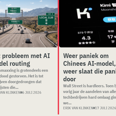
 probleem met AI
Weer paniek om
el routing
Chinees AI-model,
weer slaat die pan
maxxing is grotendeels een
 dood gestorven. Het is tot
door
jven doorgedrongen dat
Wall Street is hardleers. Toen 
jsten die...
vorig jaar de aandelen van alle
VAN KLINKEN
6 JULI 2026
techbedrijven hard omlaag gi
we...
ERIK VAN KLINKEN
17 JULI 202