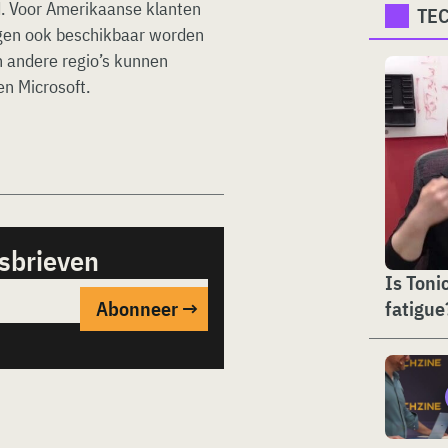
d. Voor Amerikaanse klanten
TE
ngen ook beschikbaar worden
n andere regio’s kunnen
en Microsoft.
sbrieven
Is Toni
fatigue