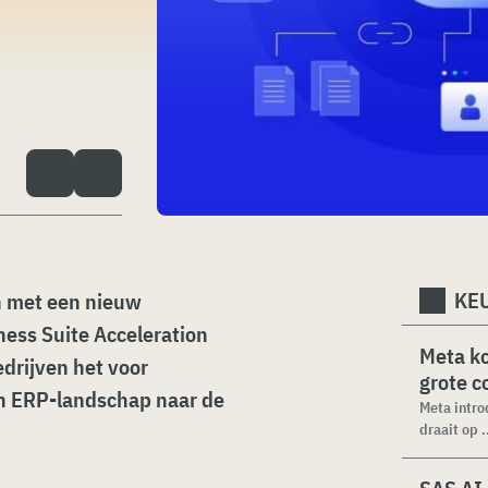
KEU
n met een nieuw
ness Suite Acceleration
Meta k
drijven het voor
grote 
n ERP-landschap naar de
Meta intro
draait op .