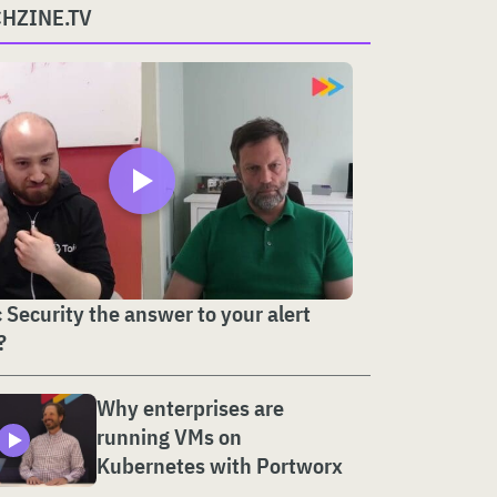
CHZINE.TV
c Security the answer to your alert
?
Why enterprises are
running VMs on
Kubernetes with Portworx