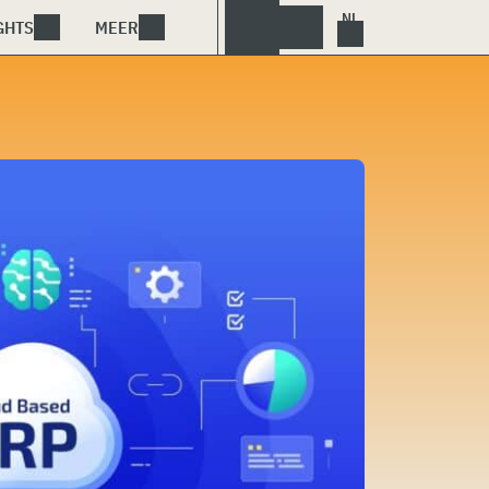
GHTS
MEER