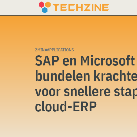
Skip
to
content
2MIN
APPLICATIONS
SAP en Microsoft
bundelen kracht
voor snellere sta
cloud-ERP