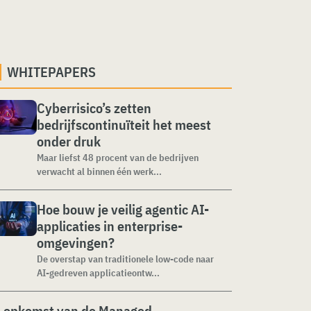
WHITEPAPERS
Cyberrisico’s zetten
bedrijfscontinuïteit het meest
onder druk
Maar liefst 48 procent van de bedrijven
verwacht al binnen één werk...
Hoe bouw je veilig agentic AI-
applicaties in enterprise-
omgevingen?
De overstap van traditionele low-code naar
AI-gedreven applicatieontw...
 opkomst van de Managed