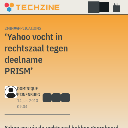
Skip
to
content
2MIN
APPLICATIONS
‘Yahoo vocht in
rechtszaal tegen
deelname
PRISM’
DOMINIQUE
PIJNENBURG
14 juni 2013
09:04
Yahoo zou via de rechtszaal hebben geprobeerd