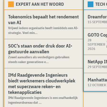
EXPERT AAN HET WOORD
TECH
Tokenomics bepaalt het rendement
Dreamfor
van AI
15 SEPTEMB
Vrijwel iedere organisatie heeft inmiddels een AI-
strategie. Veel min...
GOTO Co
28
SEPTEMBER
SOC’s staan onder druk door AI-
2026
gestuurde aanvallen
Zowel aanvallers als verdedigers gebruiken
NetApp I
steeds vaker generatieve e...
29 SEPTEMB
IMd Raadgevende Ingenieurs
Manhatta
biedt werknemers cloudwerkplek
12 OCTOBER
met superzware reken- en
tekenapplicaties
IMd Raadgevende Ingenieurs is een onafhankelijk
ingenieursbureau dat ...