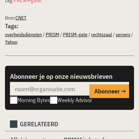
tag
PRISM-gate
.
Bron:
CNET
Tags:
overheidsdiensten
/
PRISM
/
PRISM-gate
/
rechtszaal
/
servers
/
Yahoo
Abonneer je op onze nieuwsbrieven
Morning Bytes
Weekly Advisor
GERELATEERD