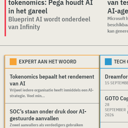
tokenomics: Pega houdt AI
van te
in het gareel
AI-age
Blueprint AI wordt onderdeel
Microsoft 
beschikbaa
van Infinity
kan genere
EXPERT AAN HET WOORD
TECH
Tokenomics bepaalt het rendement
Dreamfor
van AI
15 SEPTEMB
Vrijwel iedere organisatie heeft inmiddels een AI-
strategie. Veel min...
GOTO Co
28
SEPTEMBER
SOC’s staan onder druk door AI-
2026
gestuurde aanvallen
Zowel aanvallers als verdedigers gebruiken