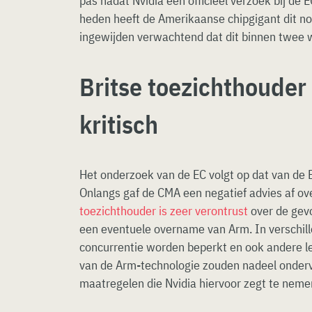
pas nadat Nvidia een officieel verzoek bij de E
heden heeft de Amerikaanse chipgigant dit n
ingewijden verwachtend dat dit binnen twee 
Britse toezichthouder
kritisch
Het onderzoek van de EC volgt op dat van de 
Onlangs gaf de CMA een negatief advies af o
toezichthouder is zeer verontrust
over de gevo
een eventuele overname van Arm. In verschi
concurrentie worden beperkt en ook andere lev
van de Arm-technologie zouden nadeel onderv
maatregelen die Nvidia hiervoor zegt te neme