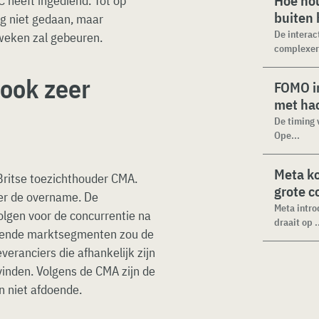
Hoe hou
C heeft ingediend. Tot op
buiten
og niet gedaan, maar
De interac
weken zal gebeuren.
complexer.
 ook zeer
FOMO in
met ha
De timing 
Ope...
Meta k
Britse toezichthouder CMA.
grote 
ver de overname. De
Meta intro
lgen voor de concurrentie na
draait op .
llende marktsegmenten zou de
eranciers die afhankelijk zijn
inden. Volgens de CMA zijn de
n niet afdoende.