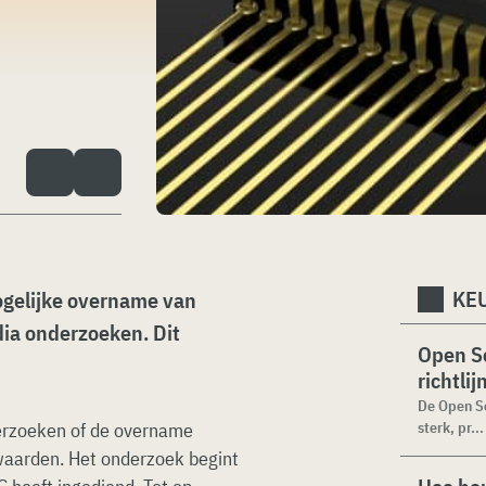
KEU
ogelijke overname van
dia onderzoeken. Dit
Open Se
richtli
De Open Se
erzoeken of de overname
sterk, pr...
waarden. Het onderzoek begint