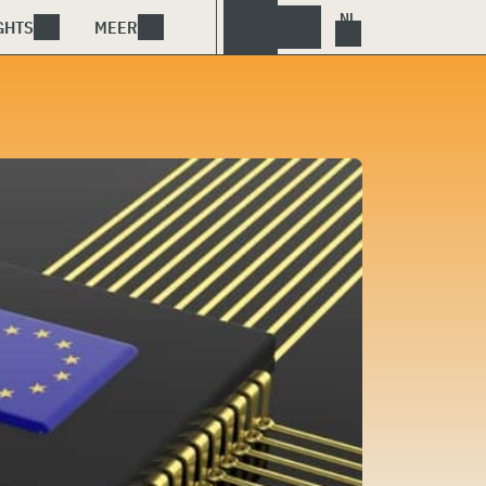
GHTS
MEER