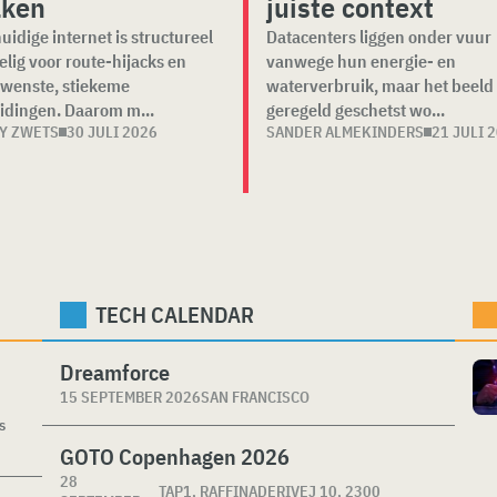
ken
juiste context
uidige internet is structureel
Datacenters liggen onder vuur
elig voor route-hijacks en
vanwege hun energie- en
wenste, stiekeme
waterverbruik, maar het beeld
idingen. Daarom m...
geregeld geschetst wo...
Y ZWETS
30 JULI 2026
SANDER ALMEKINDERS
21 JULI 
TECH CALENDAR
Dreamforce
15 SEPTEMBER 2026
SAN FRANCISCO
s
GOTO Copenhagen 2026
28
TAP1, RAFFINADERIVEJ 10, 2300