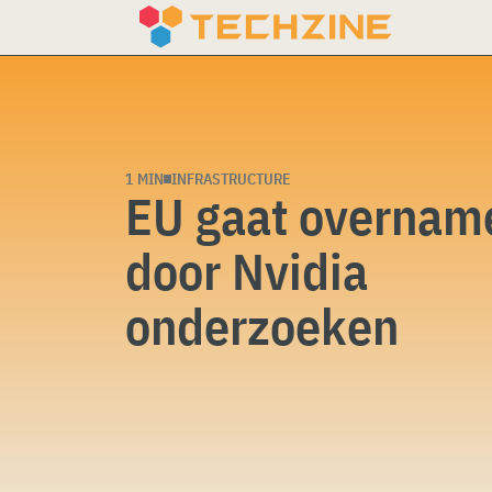
Skip
to
content
1 MIN
INFRASTRUCTURE
EU gaat overnam
door Nvidia
onderzoeken