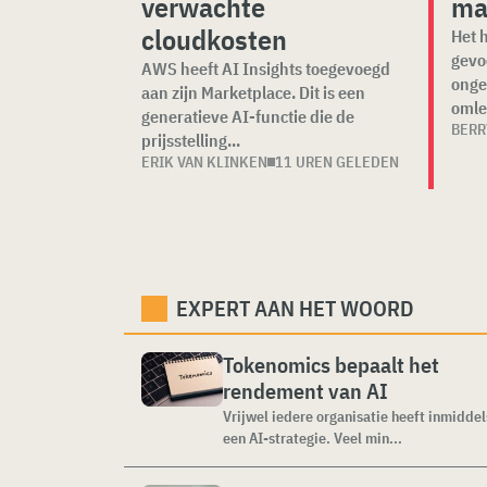
verwachte
ma
cloudkosten
Het h
gevo
AWS heeft AI Insights toegevoegd
onge
aan zijn Marketplace. Dit is een
omle
generatieve AI-functie die de
BERR
prijsstelling...
ERIK VAN KLINKEN
11 UREN GELEDEN
EXPERT AAN HET WOORD
Tokenomics bepaalt het
rendement van AI
Vrijwel iedere organisatie heeft inmiddel
een AI-strategie. Veel min...