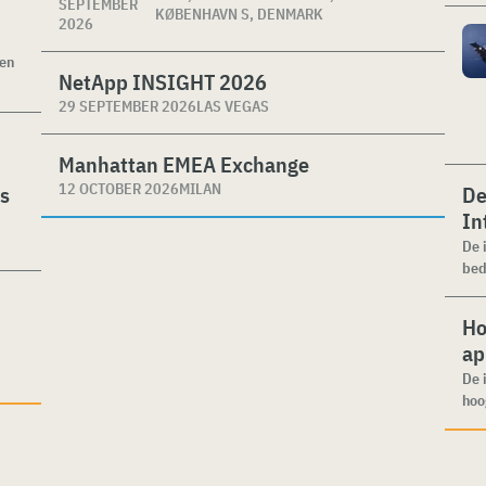
SEPTEMBER
KØBENHAVN S, DENMARK
2026
ken
NetApp INSIGHT 2026
29 SEPTEMBER 2026
LAS VEGAS
Manhattan EMEA Exchange
12 OCTOBER 2026
MILAN
es
De
In
De 
bed
Ho
ap
De 
hoo