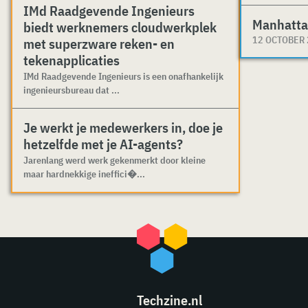
IMd Raadgevende Ingenieurs
Manhatta
biedt werknemers cloudwerkplek
12 OCTOBER
met superzware reken- en
tekenapplicaties
IMd Raadgevende Ingenieurs is een onafhankelijk
ingenieursbureau dat ...
Je werkt je medewerkers in, doe je
hetzelfde met je AI-agents?
Jarenlang werd werk gekenmerkt door kleine
maar hardnekkige ineffici�...
Techzine.nl