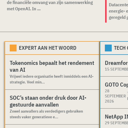
de financiële omvang van zijn samenwerking
Datacente
met OpenAI. In ...
energie- 
geregeld 
EXPERT AAN HET WOORD
TECH
Tokenomics bepaalt het rendement
Dreamfor
van AI
15 SEPTEMB
Vrijwel iedere organisatie heeft inmiddels een AI-
strategie. Veel min...
GOTO Co
28
SEPTEMBER
SOC’s staan onder druk door AI-
2026
gestuurde aanvallen
Zowel aanvallers als verdedigers gebruiken
NetApp I
steeds vaker generatieve e...
29 SEPTEMB