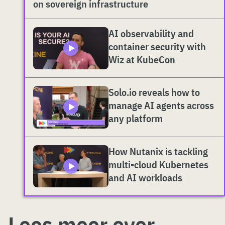
on sovereign infrastructure
AI observability and
container security with
Wiz at KubeCon
Solo.io reveals how to
manage AI agents across
any platform
How Nutanix is tackling
multi-cloud Kubernetes
and AI workloads
Lees meer over