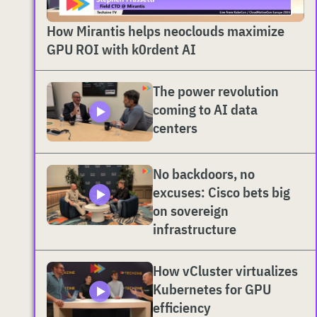
How Mirantis helps neoclouds maximize
GPU ROI with k0rdent AI
The power revolution
coming to AI data
centers
No backdoors, no
excuses: Cisco bets big
on sovereign
infrastructure
How vCluster virtualizes
Kubernetes for GPU
efficiency