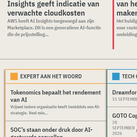
Insights geeft indicatie van
van he
verwachte cloudkosten
make
AWS heeft AI Insights toegevoegd aan zijn
Het huidig
Marketplace. Dit is een generatieve AI-functie
voor rout
die de prijsstelling...
omleiding
EXPERT AAN HET WOORD
TECH
Tokenomics bepaalt het rendement
Dreamfor
van AI
15 SEPTEMB
Vrijwel iedere organisatie heeft inmiddels een AI-
strategie. Veel min...
GOTO Co
28
SEPTEMBER
SOC’s staan onder druk door AI-
2026
gestuurde aanvallen