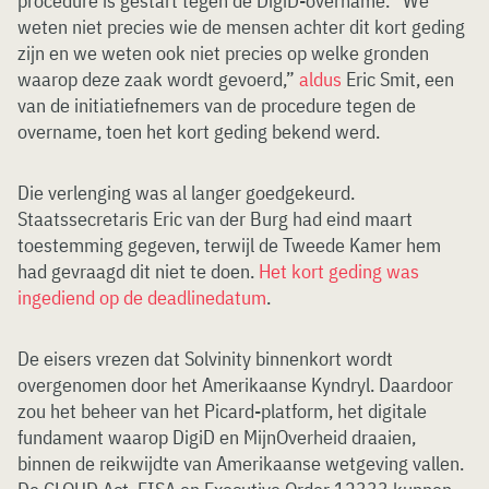
procedure is gestart tegen de DigiD-overname. “We
weten niet precies wie de mensen achter dit kort geding
zijn en we weten ook niet precies op welke gronden
waarop deze zaak wordt gevoerd,”
aldus
Eric Smit, een
van de initiatiefnemers van de procedure tegen de
overname, toen het kort geding bekend werd.
Die verlenging was al langer goedgekeurd.
Staatssecretaris Eric van der Burg had eind maart
toestemming gegeven, terwijl de Tweede Kamer hem
had gevraagd dit niet te doen.
Het kort geding was
ingediend op de deadlinedatum
.
De eisers vrezen dat Solvinity binnenkort wordt
overgenomen door het Amerikaanse Kyndryl. Daardoor
zou het beheer van het Picard-platform, het digitale
fundament waarop DigiD en MijnOverheid draaien,
binnen de reikwijdte van Amerikaanse wetgeving vallen.