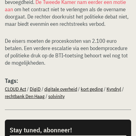
bevoegdheid.
De Tweede Kamer nam eerder een motie
aan
om het contract niet te verlengen als de overname
doorgaat. De rechter doorkruist het politieke debat niet,
maar biedt evenmin een rechtstreeks verbod.
De eisers moeten de proceskosten van 2.100 euro
betalen. Een verdere escalatie via een bodemprocedure
of politieke druk op de BTI-toetsing behoort wel nog tot
de mogelijkheden.
Tags:
CLOUD Act
/
DigiD
/
digitale overheid
/
kort geding
/
Kyndryl
/
rechtbank Den Haag
/
solvinity
Stay tuned, abonneer!