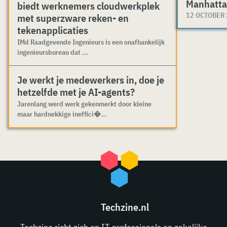
Manhatta
biedt werknemers cloudwerkplek
12 OCTOBER
met superzware reken- en
tekenapplicaties
IMd Raadgevende Ingenieurs is een onafhankelijk
ingenieursbureau dat ...
Je werkt je medewerkers in, doe je
hetzelfde met je AI-agents?
Jarenlang werd werk gekenmerkt door kleine
maar hardnekkige ineffici�...
Techzine.nl