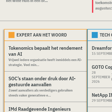
het Witte Huis in een br...
toekomstm
augustus: 
EXPERT AAN HET WOORD
TECH
Tokenomics bepaalt het rendement
Dreamfor
van AI
15 SEPTEMB
Vrijwel iedere organisatie heeft inmiddels een AI-
strategie. Veel min...
GOTO Co
28
SEPTEMBER
SOC’s staan onder druk door AI-
2026
gestuurde aanvallen
Zowel aanvallers als verdedigers gebruiken
NetApp I
steeds vaker generatieve e...
29 SEPTEMB
IMd Raadgevende Ingenieurs