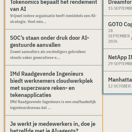
Tokenomics bepaalt het rendement
Dreamfor
van AI
15 SEPTEMB
Vrijwel iedere organisatie heeft inmiddels een AI-
strategie. Veel min...
GOTO Co
28
SEPTEMBER
SOC’s staan onder druk door AI-
2026
gestuurde aanvallen
Zowel aanvallers als verdedigers gebruiken
NetApp I
steeds vaker generatieve e...
29 SEPTEMB
IMd Raadgevende Ingenieurs
Manhatta
biedt werknemers cloudwerkplek
12 OCTOBER
met superzware reken- en
tekenapplicaties
IMd Raadgevende Ingenieurs is een onafhankelijk
ingenieursbureau dat ...
Je werkt je medewerkers in, doe je
hetzelfde met je AI-agents?