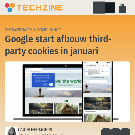
Skip
to
content
2MIN
PRIVACY & COMPLIANCE
Google start afbouw third-
party cookies in januari
LAURA HERIJGERS