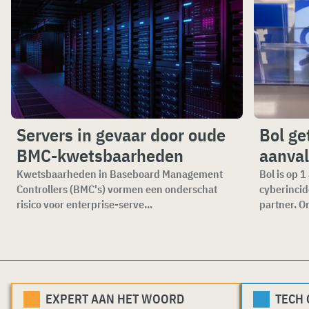
Servers in gevaar door oude
Bol ge
BMC-kwetsbaarheden
aanval
Kwetsbaarheden in Baseboard Management
Bol is op 
Controllers (BMC's) vormen een onderschat
cyberincid
risico voor enterprise-serve...
partner. O
EXPERT AAN HET WOORD
TECH