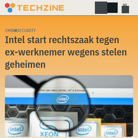
Skip
to
content
2MIN
SECURITY
Intel start rechtszaak tegen
ex-werknemer wegens stelen
geheimen