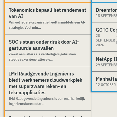
Tokenomics bepaalt het rendement
Dreamfor
van AI
15 SEPTEMB
Vrijwel iedere organisatie heeft inmiddels een AI-
strategie. Veel min...
GOTO Co
28
SEPTEMBER
SOC’s staan onder druk door AI-
2026
gestuurde aanvallen
Zowel aanvallers als verdedigers gebruiken
NetApp I
steeds vaker generatieve e...
29 SEPTEMB
IMd Raadgevende Ingenieurs
Manhatta
biedt werknemers cloudwerkplek
12 OCTOBER
met superzware reken- en
tekenapplicaties
IMd Raadgevende Ingenieurs is een onafhankelijk
ingenieursbureau dat ...