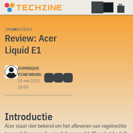
Skip
to
content
2MIN
DEVICES
Review: Acer
Liquid E1
DOMINIQUE
PIJNENBURG
10 mei 2013
18:05
Introductie
Acer staat niet bekend om het afleveren van regelrechte