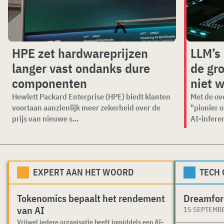
HPE zet hardwareprijzen
LLM’s 
langer vast ondanks dure
de gr
componenten
niet 
Hewlett Packard Enterprise (HPE) biedt klanten
Met de ov
voortaan aanzienlijk meer zekerheid over de
"pionier 
prijs van nieuwe s...
AI-inferen
EXPERT AAN HET WOORD
TECH
Tokenomics bepaalt het rendement
Dreamfor
van AI
15 SEPTEMB
Vrijwel iedere organisatie heeft inmiddels een AI-