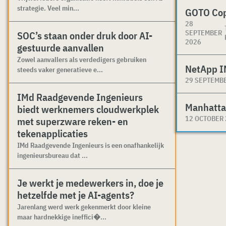
strategie. Veel min...
GOTO Co
28
SEPTEMBER
SOC’s staan onder druk door AI-
2026
gestuurde aanvallen
Zowel aanvallers als verdedigers gebruiken
NetApp I
steeds vaker generatieve e...
29 SEPTEMB
IMd Raadgevende Ingenieurs
Manhatta
biedt werknemers cloudwerkplek
12 OCTOBER
met superzware reken- en
tekenapplicaties
IMd Raadgevende Ingenieurs is een onafhankelijk
ingenieursbureau dat ...
Je werkt je medewerkers in, doe je
hetzelfde met je AI-agents?
Jarenlang werd werk gekenmerkt door kleine
maar hardnekkige ineffici�...