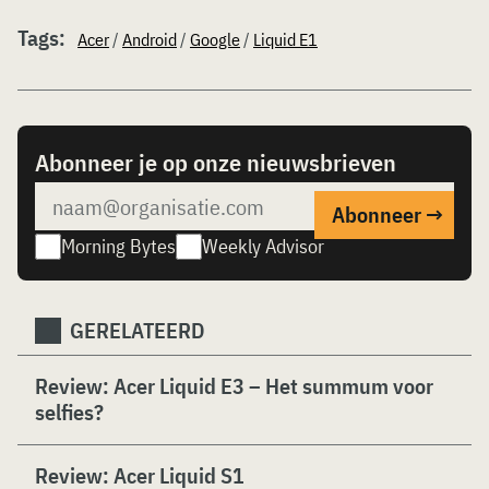
Tags:
Acer
/
Android
/
Google
/
Liquid E1
Abonneer je op onze nieuwsbrieven
Morning Bytes
Weekly Advisor
GERELATEERD
Review: Acer Liquid E3 – Het summum voor
selfies?
Review: Acer Liquid S1