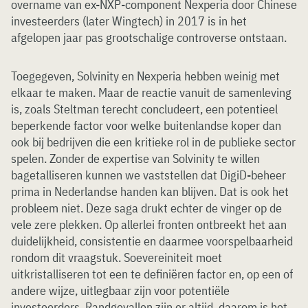
overname van ex-NXP-component Nexperia door Chinese
investeerders (later Wingtech) in 2017 is in het
afgelopen jaar pas grootschalige controverse ontstaan.
Toegegeven, Solvinity en Nexperia hebben weinig met
elkaar te maken. Maar de reactie vanuit de samenleving
is, zoals Steltman terecht concludeert, een potentieel
beperkende factor voor welke buitenlandse koper dan
ook bij bedrijven die een kritieke rol in de publieke sector
spelen. Zonder de expertise van Solvinity te willen
bagetalliseren kunnen we vaststellen dat DigiD-beheer
prima in Nederlandse handen kan blijven. Dat is ook het
probleem niet. Deze saga drukt echter de vinger op de
vele zere plekken. Op allerlei fronten ontbreekt het aan
duidelijkheid, consistentie en daarmee voorspelbaarheid
rondom dit vraagstuk. Soevereiniteit moet
uitkristalliseren tot een te definiëren factor en, op een of
andere wijze, uitlegbaar zijn voor potentiële
investeerders. Randgevallen zijn er altijd, daarom is het