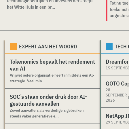
technologiebedrijven en investeerders roept
Tot nu toe
het Witte Huis in een br...
toekomstm
augustus: 
EXPERT AAN HET WOORD
TECH
Tokenomics bepaalt het rendement
Dreamfor
van AI
15 SEPTEMB
Vrijwel iedere organisatie heeft inmiddels een AI-
strategie. Veel min...
GOTO Co
28
SEPTEMBER
SOC’s staan onder druk door AI-
2026
gestuurde aanvallen
Zowel aanvallers als verdedigers gebruiken
NetApp I
steeds vaker generatieve e...
29 SEPTEMB