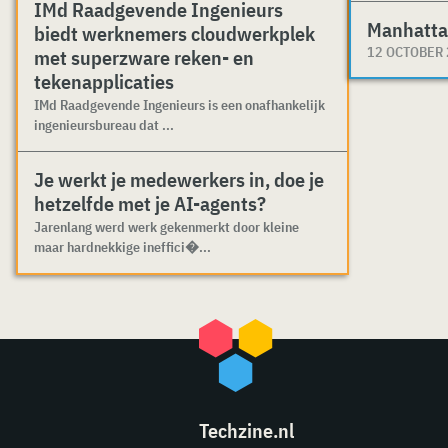
IMd Raadgevende Ingenieurs
Manhatta
biedt werknemers cloudwerkplek
12 OCTOBER
met superzware reken- en
tekenapplicaties
IMd Raadgevende Ingenieurs is een onafhankelijk
ingenieursbureau dat ...
Je werkt je medewerkers in, doe je
hetzelfde met je AI-agents?
Jarenlang werd werk gekenmerkt door kleine
maar hardnekkige ineffici�...
Techzine.nl