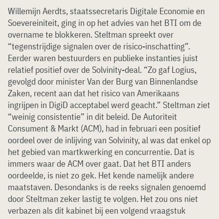
Willemijn Aerdts, staatssecretaris Digitale Economie en
Soevereiniteit, ging in op het advies van het BTI om de
overname te blokkeren. Steltman spreekt over
“tegenstrijdige signalen over de risico-inschatting”.
Eerder waren bestuurders en publieke instanties juist
relatief positief over de Solvinity-deal. “Zo gaf Logius,
gevolgd door minister Van der Burg van Binnenlandse
Zaken, recent aan dat het risico van Amerikaans
ingrijpen in DigiD acceptabel werd geacht.” Steltman ziet
“weinig consistentie” in dit beleid. De Autoriteit
Consument & Markt (ACM), had in februari een positief
oordeel over de inlijving van Solvinity, al was dat enkel op
het gebied van martkwerking en concurrentie. Dat is
immers waar de ACM over gaat. Dat het BTI anders
oordeelde, is niet zo gek. Het kende namelijk andere
maatstaven. Desondanks is de reeks signalen genoemd
door Steltman zeker lastig te volgen. Het zou ons niet
verbazen als dit kabinet bij een volgend vraagstuk