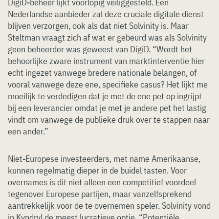
DigiD-beheer lijkt voorlopig veiliggesteld. Een
Nederlandse aanbieder zal deze cruciale digitale dienst
blijven verzorgen, ook als dat niet Solvinity is. Maar
Steltman vraagt zich af wat er gebeurd was als Solvinity
geen beheerder was geweest van DigiD. “Wordt het
behoorlijke zware instrument van marktinterventie hier
echt ingezet vanwege bredere nationale belangen, of
vooral vanwege deze ene, specifieke casus? Het lijkt me
moeilijk te verdedigen dat je met de ene pet op ingrijpt
bij een leverancier omdat je met je andere pet het lastig
vindt om vanwege de publieke druk over te stappen naar
een ander.”
Niet-Europese investeerders, met name Amerikaanse,
kunnen regelmatig dieper in de buidel tasten. Voor
overnames is dit niet alleen een competitief voordeel
tegenover Europese partijen, maar vanzelfsprekend
aantrekkelijk voor de te overnemen speler. Solvinity vond
in Kyndryl de meest lucratieve optie. “Potentiële