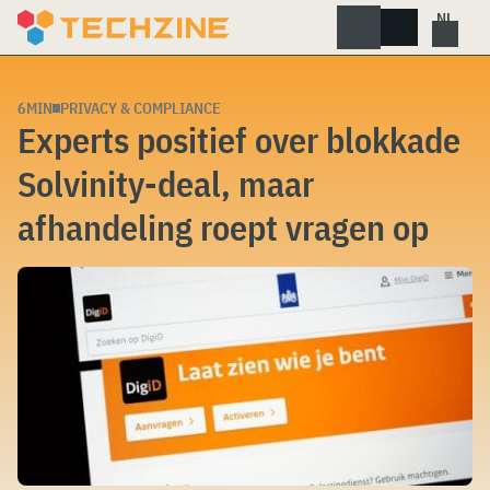
Skip
to
content
6MIN
PRIVACY & COMPLIANCE
Experts positief over blokkade
Solvinity-deal, maar
afhandeling roept vragen op