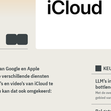
KEU
van Google en Apple
 verschillende diensten
LLM’s i
s en video’s van iCloud te
bottle
u kan dat ook omgekeerd:
Met de ove
gebied van