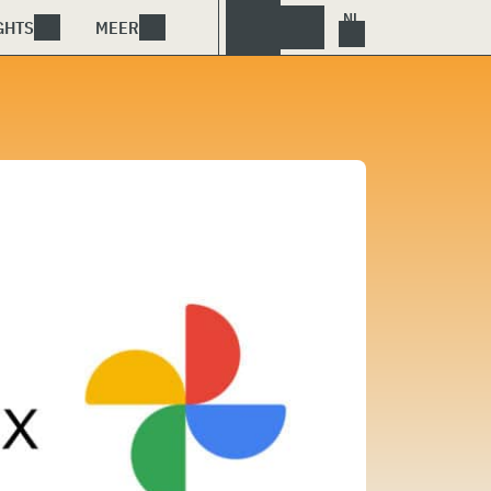
GHTS
MEER