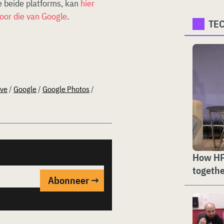
e beide platforms, kan
hier
voor die van Google
.
TE
ive
/
Google
/
Google Photos
/
How HP
togethe