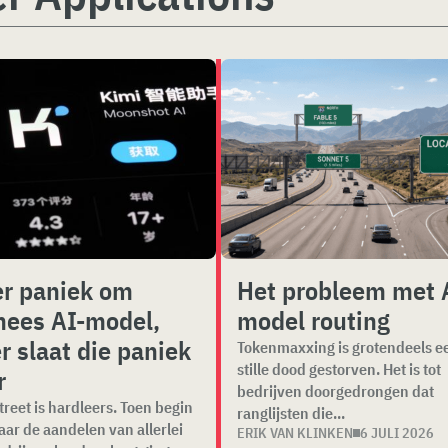
r paniek om
Het probleem met 
nees AI-model,
model routing
r slaat die paniek
Tokenmaxxing is grotendeels e
stille dood gestorven. Het is tot
r
bedrijven doorgedrongen dat
treet is hardleers. Toen begin
ranglijsten die...
jaar de aandelen van allerlei
ERIK VAN KLINKEN
6 JULI 2026