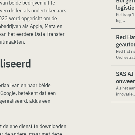
Bol get
van beide bedrijven uit te
logisti
rijven deden als ondertekenaars
Bol is op 
n 2023 werd opgericht om de
log...
bedrijven als Apple, Meta en
van het eerdere Data Transfer
Red Hat
 uitmaakten.
geauto
Red Hat ri
Orchestrat
liseerd
SAS AI
onweer
riaal van en naar béide
Als het aa
 Google, betekent dat een
innovatie..
 gerealiseerd, aldus een
uit de ene dienst te downloaden
ar de andere, maar met deze