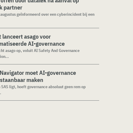
roffen door datalek na aanval op
ek partner
1 augustus geïnformeerd over een cyberincident bij een
 lanceert asago voor
matiseerde AI-governance
cht asago op, voluit AI Safety And Governance
ion...
 Navigator moet AI-governance
staanbaar maken
n SAS ligt, hoeft governance absoluut geen rem op
.