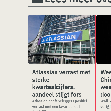
Atlassian verrast met
Wee
sterke
Chi
kwartaalcijfers,
wee
aandeel stijgt fors
doo
Atlassian heeft beleggers positief
Wall S
verrast met een kwartaal dat
vorig 