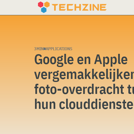
Skip
to
content
3MIN
APPLICATIONS
Google en Apple
vergemakkelijke
foto-overdracht 
hun clouddienst