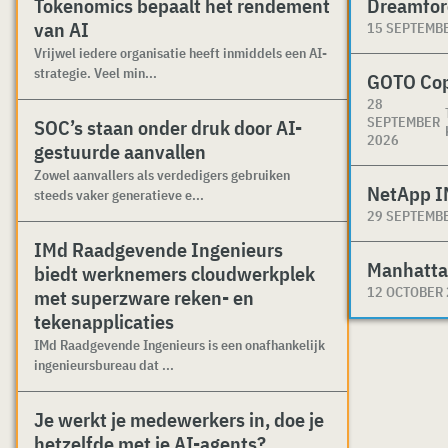
Tokenomics bepaalt het rendement
Dreamfor
van AI
15 SEPTEMB
Vrijwel iedere organisatie heeft inmiddels een AI-
strategie. Veel min...
GOTO Co
28
SEPTEMBER
SOC’s staan onder druk door AI-
2026
gestuurde aanvallen
Zowel aanvallers als verdedigers gebruiken
NetApp I
steeds vaker generatieve e...
29 SEPTEMB
IMd Raadgevende Ingenieurs
Manhatta
biedt werknemers cloudwerkplek
12 OCTOBER
met superzware reken- en
tekenapplicaties
IMd Raadgevende Ingenieurs is een onafhankelijk
ingenieursbureau dat ...
Je werkt je medewerkers in, doe je
hetzelfde met je AI-agents?