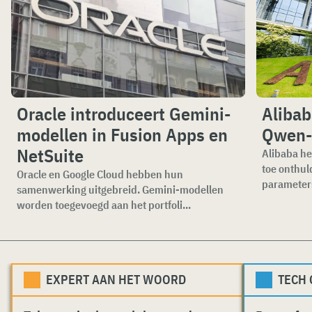
Oracle introduceert Gemini-
Alibab
modellen in Fusion Apps en
Qwen-
NetSuite
Alibaba he
toe onthul
Oracle en Google Cloud hebben hun
parameters
samenwerking uitgebreid. Gemini-modellen
worden toegevoegd aan het portfoli...
EXPERT AAN HET WOORD
TECH