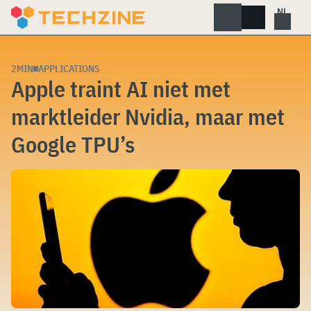
Skip
to
content
2MIN
APPLICATIONS
Apple traint AI niet met
marktleider Nvidia, maar met
Google TPU’s