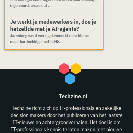
ingenieursbureau dat ...
Je werkt je medewerkers in, doe je
hetzelfde met je AI-agents?
Jarenlang werd werk gekenmerkt door kleine
maar hardnekkige ineffici�...
Techzine.nl
Techzine richt zich op IT-professionals en zakelijke
decision makers door het publiceren van het laatste
IT-nieuws en achtergrondverhalen. Het doel is om
IT-professionals kennis te laten maken met nieuwe