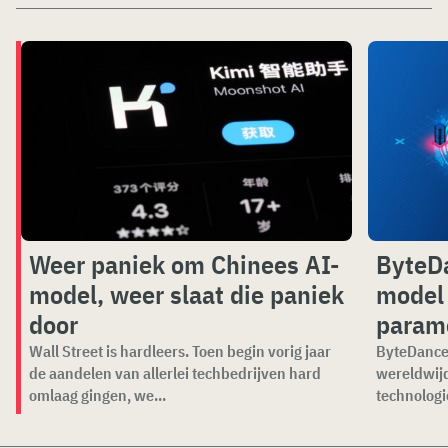
Weer paniek om Chinees AI-
ByteDa
model, weer slaat die paniek
model 
door
param
Wall Street is hardleers. Toen begin vorig jaar
ByteDance 
de aandelen van allerlei techbedrijven hard
wereldwijd
omlaag gingen, we...
technologi