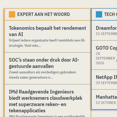
EXPERT AAN HET WOORD
TECH
Tokenomics bepaalt het rendement
Dreamfor
van AI
15 SEPTEMB
Vrijwel iedere organisatie heeft inmiddels een AI-
strategie. Veel min...
GOTO Co
28
SEPTEMBER
SOC’s staan onder druk door AI-
2026
gestuurde aanvallen
Zowel aanvallers als verdedigers gebruiken
NetApp I
steeds vaker generatieve e...
29 SEPTEMB
IMd Raadgevende Ingenieurs
Manhatta
biedt werknemers cloudwerkplek
12 OCTOBER
met superzware reken- en
tekenapplicaties
IMd Raadgevende Ingenieurs is een onafhankelijk