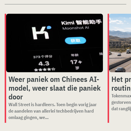
Weer paniek om Chinees AI-
Het p
model, weer slaat die paniek
routi
door
Tokenmaxx
gestorven
Wall Street is hardleers. Toen begin vorig jaar
dat ranglij
de aandelen van allerlei techbedrijven hard
omlaag gingen, we...