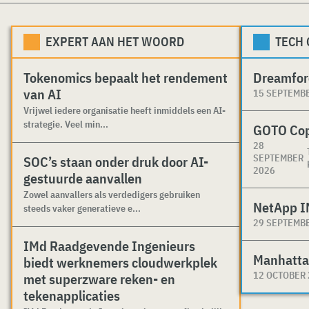
EXPERT AAN HET WOORD
TECH
Tokenomics bepaalt het rendement
Dreamfor
van AI
15 SEPTEMB
Vrijwel iedere organisatie heeft inmiddels een AI-
strategie. Veel min...
GOTO Co
28
SEPTEMBER
SOC’s staan onder druk door AI-
2026
gestuurde aanvallen
Zowel aanvallers als verdedigers gebruiken
NetApp I
steeds vaker generatieve e...
29 SEPTEMB
IMd Raadgevende Ingenieurs
Manhatta
biedt werknemers cloudwerkplek
12 OCTOBER
met superzware reken- en
tekenapplicaties