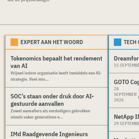
EXPERT AAN HET WOORD
TECH
Tokenomics bepaalt het rendement
Dreamfor
van AI
15 SEPTEMB
Vrijwel iedere organisatie heeft inmiddels een AI-
strategie. Veel min...
GOTO Co
28
SEPTEMBER
SOC’s staan onder druk door AI-
2026
gestuurde aanvallen
Zowel aanvallers als verdedigers gebruiken
NetApp I
steeds vaker generatieve e...
29 SEPTEMB
IMd Raadgevende Ingenieurs