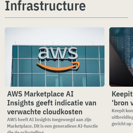
Infrastructure
AWS Marketplace AI
Keepi
Insights geeft indicatie van
‘bron 
verwachte cloudkosten
Keepit kon
uitbreidin
AWS heeft AI Insights toegevoegd aan zijn
gericht op 
Marketplace. Dit is een generatieve AI-functie
die de prijsstelling...