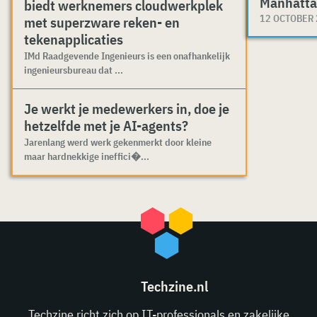
Manhatta
biedt werknemers cloudwerkplek
12 OCTOBER
met superzware reken- en
tekenapplicaties
IMd Raadgevende Ingenieurs is een onafhankelijk
ingenieursbureau dat ...
Je werkt je medewerkers in, doe je
hetzelfde met je AI-agents?
Jarenlang werd werk gekenmerkt door kleine
maar hardnekkige ineffici�...
Techzine.nl
Techzine richt zich op IT-professionals en zakelijke