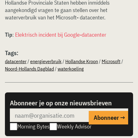
Hollandse Provinciale Staten hebben inmiddels
aangekondigd vragen te gaan stellen over het
waterverbruik van het Microsoft- datacenter.
Tip
:
Elektrisch incident bij Google-datacenter
Tags:
datacenter
/
energieverbruik
/
Hollandse Kroon
/
Microsoft
/
Noord-Hollands Dagblad
/
waterkoeling
Abonneer je op onze nieuwsbrieven
Morning Bytes
Weekly Advisor